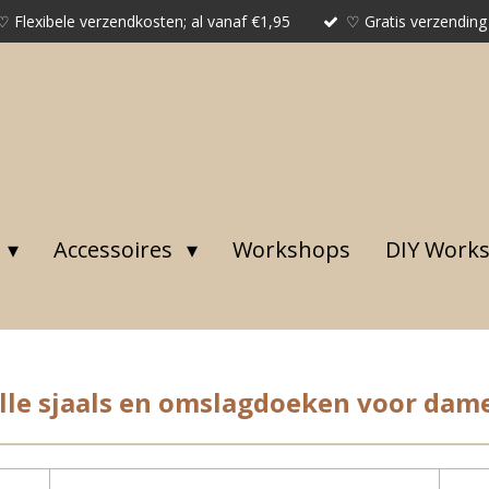
♡ Flexibele verzendkosten; al vanaf €1,95
♡ Gratis verzending
Accessoires
Workshops
DIY Work
lle sjaals en omslagdoeken voor dam