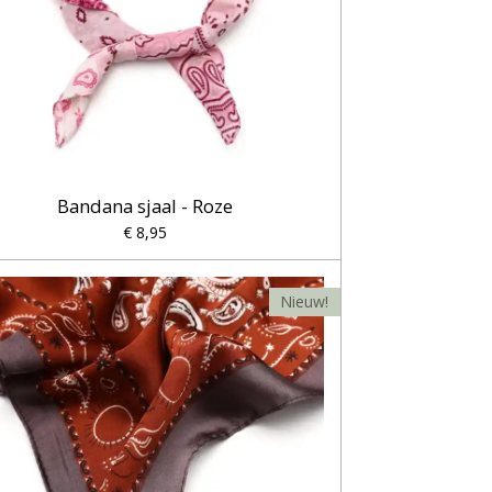
Bandana sjaal - Roze
€ 8,95
Nieuw!