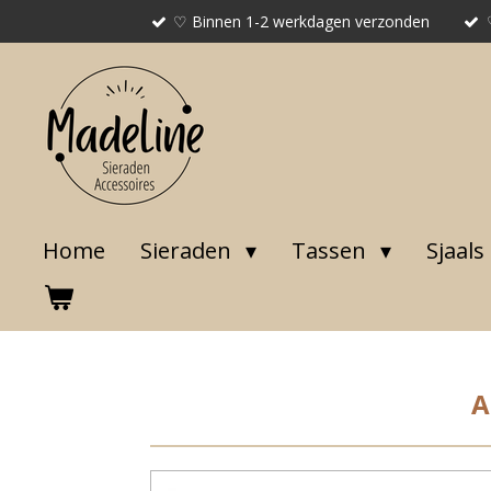
♡ Binnen 1-2 werkdagen verzonden
Ga
direct
naar
de
hoofdinhoud
Home
Sieraden
Tassen
Sjaals
A