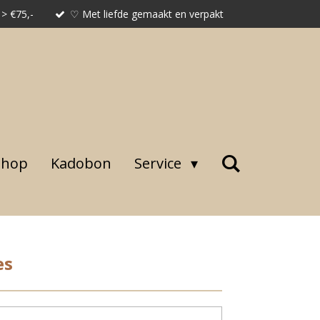
 > €75,-
♡ Met liefde gemaakt en verpakt
shop
Kadobon
Service
es