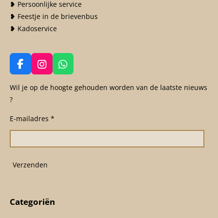
❥ Persoonlijke service
❥ Feestje in de brievenbus
❥ Kadoservice
F
I
W
a
n
h
c
s
a
Wil je op de hoogte gehouden worden van de laatste nieuws
e
t
t
?
b
a
s
o
g
A
E-mailadres *
o
r
p
k
a
p
m
Verzenden
Categoriën