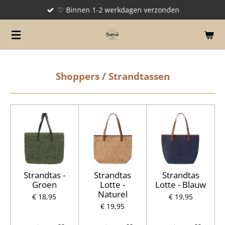
♡ Binnen 1-2 werkdagen verzonden
Ga
direct
naar
de
hoofdinhoud
Shoppers / Strandtassen
Strandtas -
Strandtas
Strandtas
Groen
Lotte -
Lotte - Blauw
Naturel
€ 18,95
€ 19,95
€ 19,95