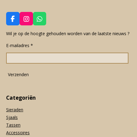
F
I
W
a
n
h
c
s
a
Wil je op de hoogte gehouden worden van de laatste nieuws ?
e
t
t
E-mailadres *
b
a
s
o
g
A
o
r
p
k
a
p
m
Verzenden
Categoriën
Sieraden
Sjaals
Tassen
Accessoires