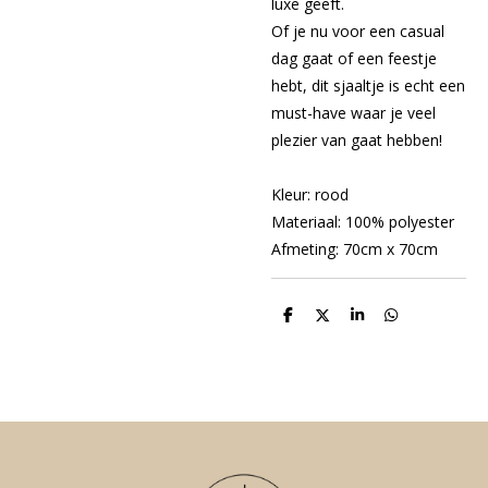
luxe geeft.
Of je nu voor een casual
dag gaat of een feestje
hebt, dit sjaaltje is echt een
must-have waar je veel
plezier van gaat hebben!
Kleur: rood
Materiaal: 100% polyester
Afmeting: 70cm x 70cm
D
D
S
D
e
e
h
e
l
e
a
l
e
l
r
e
n
e
n