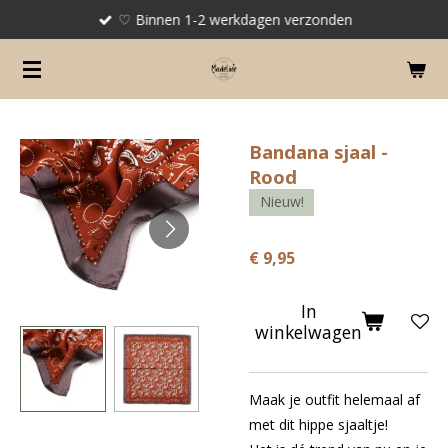
♡ Binnen 1-2 werkdagen verzonden
Ga
direct
naar
de
hoofdinhoud
Bandana sjaal -
Rood
Nieuw!
€ 9,95
In
winkelwagen
Maak je outfit helemaal af
met dit hippe sjaaltje!