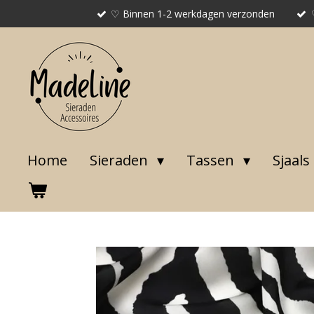
♡ Binnen 1-2 werkdagen verzonden
Ga
direct
naar
de
hoofdinhoud
Home
Sieraden
Tassen
Sjaals