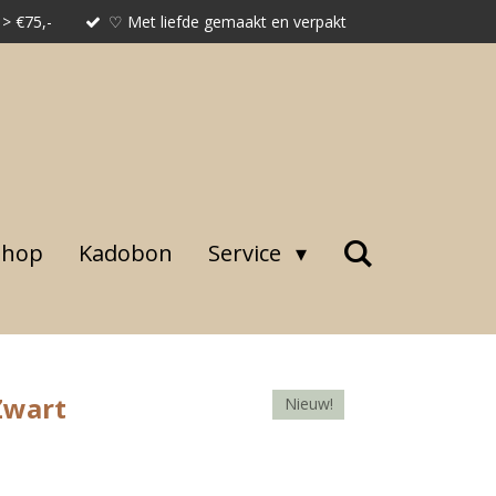
 > €75,-
♡ Met liefde gemaakt en verpakt
shop
Kadobon
Service
Zwart
Nieuw!