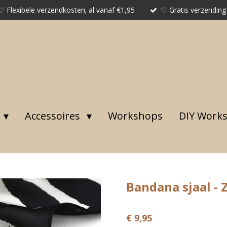
♡ Flexibele verzendkosten; al vanaf €1,95
♡ Gratis verzending
Accessoires
Workshops
DIY Work
Bandana sjaal - 
€ 9,95