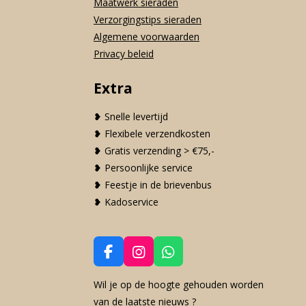
Maatwerk sieraden
Verzorgingstips sieraden
Algemene voorwaarden
Privacy beleid
Extra
❥ Snelle levertijd
❥ Flexibele verzendkosten
❥ Gratis verzending > €75,-
❥ Persoonlijke service
❥ Feestje in de brievenbus
❥ Kadoservice
F
I
W
a
n
h
c
s
a
Wil je op de hoogte gehouden worden
e
t
t
van de laatste nieuws ?