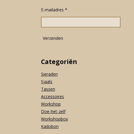
b
a
s
o
g
A
E-mailadres *
o
r
p
k
a
p
m
Verzenden
Categoriën
Sieraden
Sjaals
Tassen
Accessoires
Workshop
Doe-het-zelf
Workshopbox
Kadobon