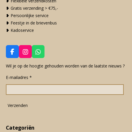
❥ Flexibele verzendkosten
❥ Gratis verzending > €75,-
❥ Persoonlijke service
❥ Feestje in de brievenbus
❥ Kadoservice
F
I
W
a
n
h
c
s
a
Wil je op de hoogte gehouden worden van de laatste nieuws ?
e
t
t
E-mailadres *
b
a
s
o
g
A
o
r
p
k
a
p
m
Verzenden
Categoriën