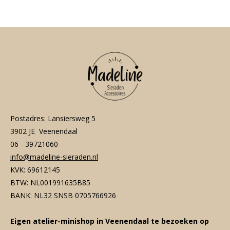
e
l
r
e
n
e
n
Postadres: Lansiersweg 5
3902 JE Veenendaal
06 - 39721060
info@madeline-sieraden.nl
KVK: 69612145
BTW: NL001991635B85
BANK: NL32 SNSB 0705766926
Eigen atelier-minishop in Veenendaal te bezoeken op