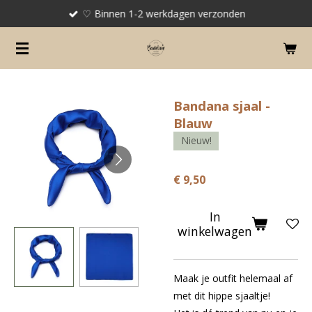
♡ Binnen 1-2 werkdagen verzonden
Ga
direct
naar
de
hoofdinhoud
Bandana sjaal -
Blauw
Nieuw!
€ 9,50
In
winkelwagen
Maak je outfit helemaal af
met dit hippe sjaaltje!