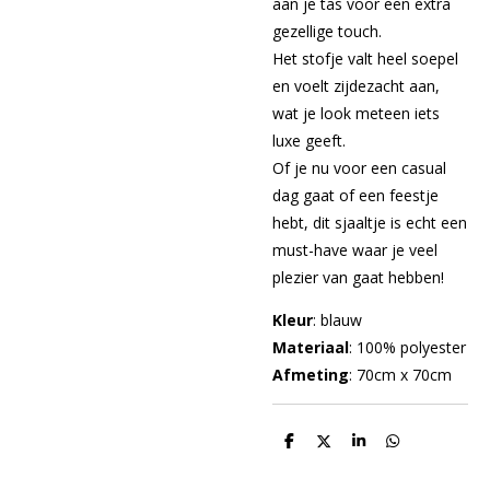
aan je tas voor een extra
gezellige touch.
Het stofje valt heel soepel
en voelt zijdezacht aan,
wat je look meteen iets
luxe geeft.
Of je nu voor een casual
dag gaat of een feestje
hebt, dit sjaaltje is echt een
must-have waar je veel
plezier van gaat hebben!
Kleur
: blauw
Materiaal
: 100% polyester
Afmeting
: 70cm x 70cm
D
D
S
D
e
e
h
e
l
e
a
l