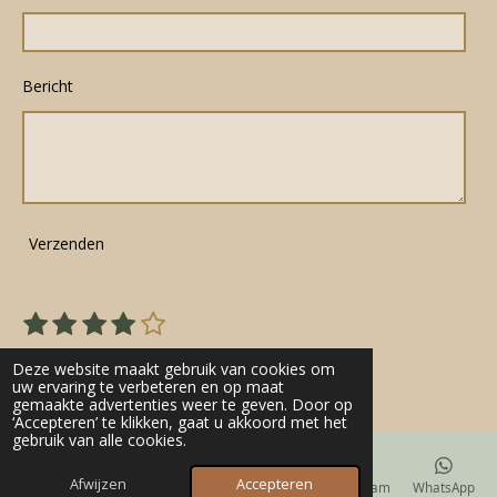
Bericht
Verzenden
1
2
3
4
5
S
R
s
s
s
s
s
t
a
22 stemmen
e
t
t
t
t
t
Deze website maakt gebruik van cookies om
t
m
uw ervaring te verbeteren en op maat
e
e
e
e
e
gemaakte advertenties weer te geven. Door op
m
i
r
r
r
r
r
‘Accepteren’ te klikken, gaat u akkoord met het
e
n
gebruik van alle cookies.
n
r
r
r
r
g
e
e
e
e
Afwijzen
Accepteren
E-mailadres
Telefoonnummer
Kaart
Instagram
WhatsApp
: