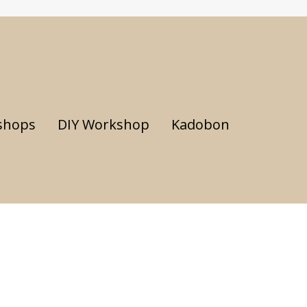
shops
DIY Workshop
Kadobon