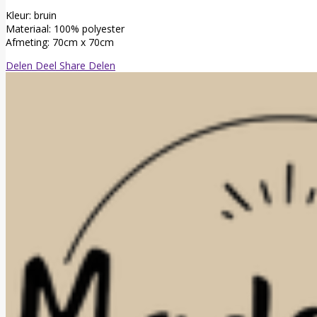
Kleur: bruin
Materiaal: 100% polyester
Afmeting: 70cm x 70cm
Delen
Deel
Share
Delen