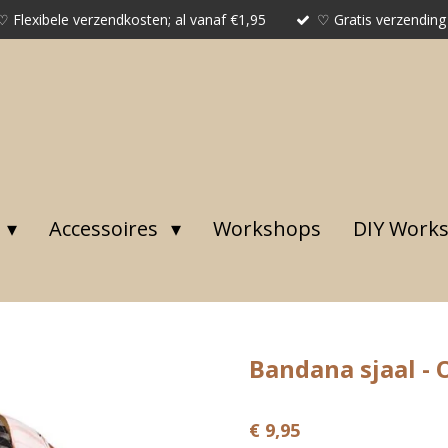
♡ Flexibele verzendkosten; al vanaf €1,95
♡ Gratis verzending
Accessoires
Workshops
DIY Work
Bandana sjaal - 
€ 9,95