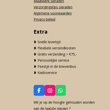
Maatwerk sieraden
Verzorgingstips sieraden
Algemene voorwaarden
Privacy beleid
Extra
❥ Snelle levertijd
❥ Flexibele verzendkosten
❥ Gratis verzending > €75,-
❥ Persoonlijke service
❥ Feestje in de brievenbus
❥ Kadoservice
F
I
W
a
n
h
c
s
a
Wil je op de hoogte gehouden worden
e
t
t
van de laatste nieuws ?