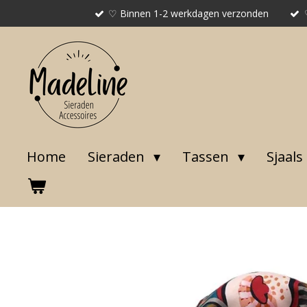
♡ Binnen 1-2 werkdagen verzonden
Ga
direct
naar
de
hoofdinhoud
Home
Sieraden
Tassen
Sjaals