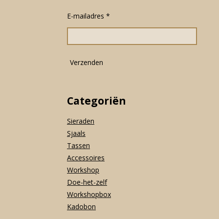
b
a
s
o
g
A
E-mailadres *
o
r
p
k
a
p
m
Verzenden
Categoriën
Sieraden
Sjaals
Tassen
Accessoires
Workshop
Doe-het-zelf
Workshopbox
Kadobon