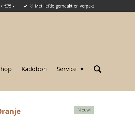
 > €75,-
♡ Met liefde gemaakt en verpakt
shop
Kadobon
Service
Oranje
Nieuw!