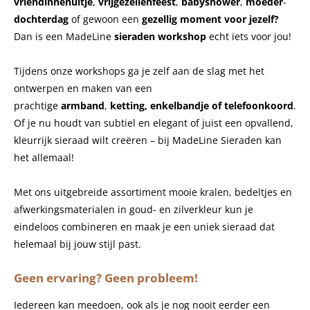
vriendinnenuitje
,
vrijgezellenfeest
,
babyshower
,
moeder
-
dochterdag
of gewoon een
gezellig
moment
voor
jezelf?
Dan is een MadeLine
sieraden workshop
echt iets voor jou!
Tijdens onze workshops ga je zelf aan de slag met het
ontwerpen en maken van een
prachtige
armband
,
ketting,
enkelbandje of telefoonkoord
.
Of je nu houdt van subtiel en elegant of juist een opvallend,
kleurrijk sieraad wilt creëren – bij MadeLine Sieraden kan
het allemaal!
Met ons uitgebreide assortiment mooie kralen, bedeltjes en
afwerkingsmaterialen in goud- en zilverkleur kun je
eindeloos combineren en maak je een uniek sieraad dat
helemaal bij jouw stijl past.
Geen ervaring? Geen probleem!
Iedereen kan meedoen, ook als je nog nooit eerder een