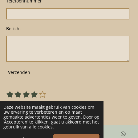
Telefoonnummer
Bericht
Verzenden
1
2
3
4
5
S
R
s
s
s
s
s
t
a
22 stemmen
e
t
t
t
t
t
Deze website maakt gebruik van cookies om
t
m
uw ervaring te verbeteren en op maat
e
e
e
e
e
gemaakte advertenties weer te geven. Door op
m
i
r
r
r
r
r
‘Accepteren’ te klikken, gaat u akkoord met het
e
n
gebruik van alle cookies.
n
r
r
r
r
g