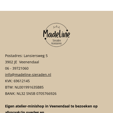
Postadres: Lansiersweg 5
3902 JE Veenendaal
06 - 39721060
info@madeline-sieraden.nl
KVK: 69612145
BTW: NL001991635B85
BANK: NL32 SNSB 0705766926
Eigen atelier-minishop in Veenendaal te bezoeken op
afspraak/in overleg en