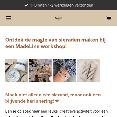
♡ Binnen 1-2 werkdagen verzonden
Ga
direct
naar
de
hoofdinhoud
Ontdek de magie van sieraden maken bij
een MadeLine workshop!
Maak niet alleen een sieraad, maar ook een
blijvende herinnering!
❤
Ben je op zoek naar een leuke, creatieve activiteit voor een