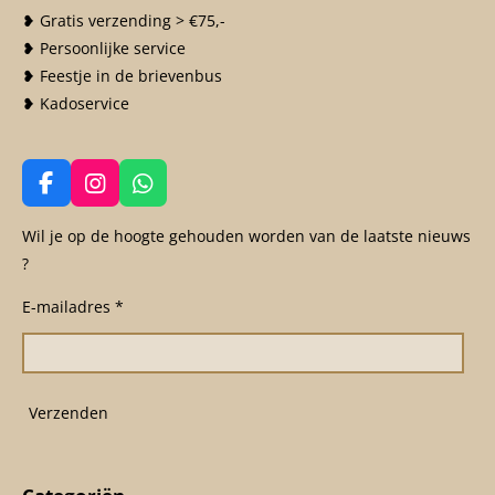
❥ Gratis verzending > €75,-
❥ Persoonlijke service
❥ Feestje in de brievenbus
❥ Kadoservice
F
I
W
a
n
h
c
s
a
Wil je op de hoogte gehouden worden van de laatste nieuws
e
t
t
?
b
a
s
o
g
A
E-mailadres *
o
r
p
k
a
p
m
Verzenden