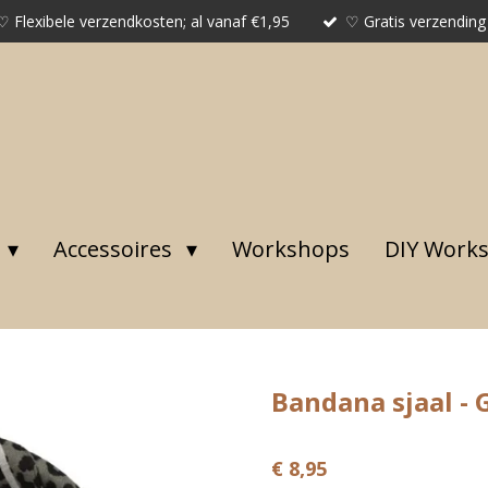
♡ Flexibele verzendkosten; al vanaf €1,95
♡ Gratis verzending
Accessoires
Workshops
DIY Work
Bandana sjaal - 
€ 8,95