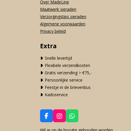
Over MadeLine
Maatwerk sieraden
Verzorgingstips sieraden
Algemene voorwaarden
Privacy beleid
Extra
❥ Snelle levertijd
❥ Flexibele verzendkosten
❥ Gratis verzending > €75,-
❥ Persoonlijke service
❥ Feestje in de brievenbus
❥ Kadoservice
F
I
W
a
n
h
c
s
a
Wil je op de hoogte gehouden worden