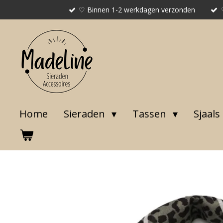
♡ Binnen 1-2 werkdagen verzonden
Ga
direct
naar
de
hoofdinhoud
Home
Sieraden
Tassen
Sjaals