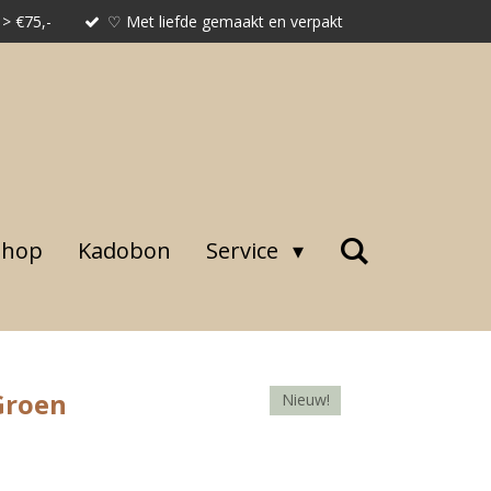
 > €75,-
♡ Met liefde gemaakt en verpakt
shop
Kadobon
Service
Groen
Nieuw!