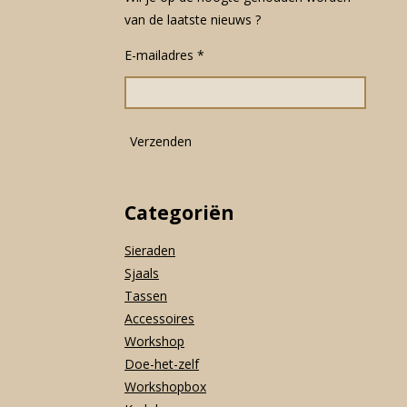
e
t
t
van de laatste nieuws ?
b
a
s
o
g
A
E-mailadres *
o
r
p
k
a
p
m
Verzenden
Categoriën
Sieraden
Sjaals
Tassen
Accessoires
Workshop
Doe-het-zelf
Workshopbox