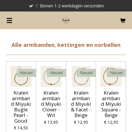
♡ Binnen 1-2 werkdagen verzonden
Ga
direct
naar
de
hoofdinhoud
Alle armbanden, kettingen en oorbellen
Nieuw!
Nieuw!
Nieuw!
Nieuw!
Kralen
Kralen
Kralen
Kralen
armban
armban
armban
armban
d Miyuki
d Miyuki
d Miyuki
d Miyuki
Bugle
Clover -
& Facet -
Square -
Pearl -
Wit
Beige
Beige
Goud
€ 13,95
€ 12,95
€ 12,95
€ 14,50