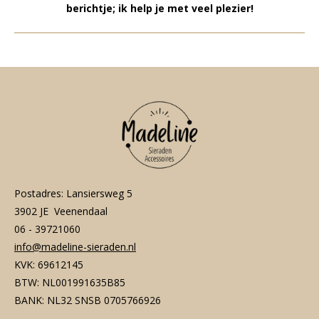
berichtje; ik help je met veel plezier!
Postadres: Lansiersweg 5
3902 JE Veenendaal
06 - 39721060
info@madeline-sieraden.nl
KVK: 69612145
BTW: NL001991635B85
BANK: NL32 SNSB 0705766926