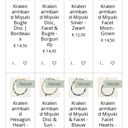
Kralen
Kralen
Kralen
Kralen
armban
armban
armban
armban
d Miyuki
d Miyuki
d Miyuki
d Miyuki
Bugle
Disc,
Silver -
Facet
Disc |
Facet &
Zwart
Moon -
Bordeau
Bugle -
Groen
€ 12,50
x
Burgun
€ 14,50
dy
€ 14,50
€ 14,95
In winkelwagen
In winkelwagen
In winkelwagen
In winkelwagen
Nieuw!
Nieuw!
Nieuw!
Nieuw!
Kralen
Kralen
Kralen
Kralen
armban
armban
armban
armban
d
d Miyuki
d Miyuki
d Miyuki
Hexagon
Disc &
& Facet -
Facet
Heart -
Sun -
Blauw
Hearts -