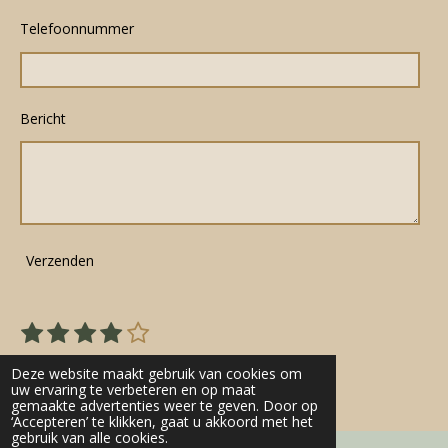
Telefoonnummer
Bericht
Verzenden
1
2
3
4
5
S
R
s
s
s
s
s
t
a
22 stemmen
e
t
t
t
t
t
Deze website maakt gebruik van cookies om
t
m
uw ervaring te verbeteren en op maat
e
e
e
e
e
gemaakte advertenties weer te geven. Door op
m
i
r
r
r
r
r
‘Accepteren’ te klikken, gaat u akkoord met het
e
n
gebruik van alle cookies.
n