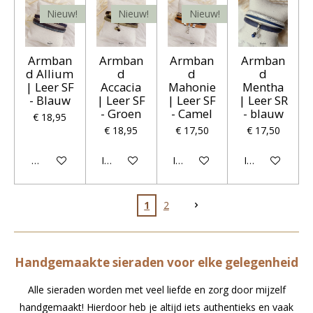
Nieuw!
Nieuw!
Nieuw!
Armban
Armban
Armban
Armban
d Allium
d
d
d
| Leer SF
Accacia
Mahonie
Mentha
- Blauw
| Leer SF
| Leer SF
| Leer SR
- Groen
- Camel
- blauw
€ 18,95
€ 18,95
€ 17,50
€ 17,50
Houd mij op de hoogte
In winkelwagen
In winkelwagen
In winkelwagen
1
2
Handgemaakte sieraden voor elke gelegenheid
Alle sieraden worden met veel liefde en zorg door mijzelf
handgemaakt! Hierdoor heb je altijd iets authentieks en vaak