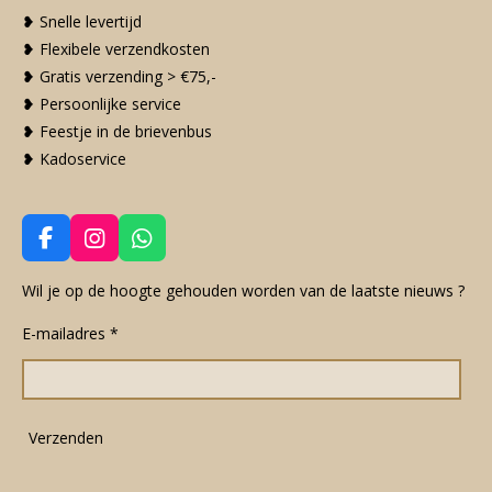
❥ Snelle levertijd
❥ Flexibele verzendkosten
❥ Gratis verzending > €75,-
❥ Persoonlijke service
❥ Feestje in de brievenbus
❥ Kadoservice
F
I
W
a
n
h
c
s
a
Wil je op de hoogte gehouden worden van de laatste nieuws ?
e
t
t
E-mailadres *
b
a
s
o
g
A
o
r
p
k
a
p
m
Verzenden