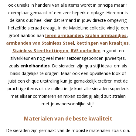
ook unieks in handen! Van alle items wordt in principe maar 1
exemplaar gemaakt of een zeer beperkte oplage. Hierdoor is
de kans dus heel klein dat iemand in jouw directe omgeving
hetzelfde sieraad draagt. In de MadeLine collectie vind je een
groot aanbod aan
leren
armbanden
,
kralen armbandjes
,
armbanden van Stainless Steel
,
kettingen van kraaltjes
,
Stainless Steel kettingen
,
RVS
oorbellen
in goud- en
zilverkleur en nog veel meer seizoensgebonden juweeltjes,
zoals
enkelbandjes
. De sieraden zijn qua stijl ideaal om als
basis dagelijks te dragen! Maar ook een opvallende look of
juist een chique uitstraling kun je gemakkelijk creëren met de
prachtige items uit de collectie. Je kunt alle sieraden superleuk
met elkaar combineren en mixen zodat jij altijd zult stralen
met jouw persoonlijke stijl!
Materialen van de beste kwaliteit
De sieraden zijn gemaakt van de mooiste materialen zoals o.a.