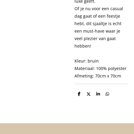
luxe geeft.
Of je nu voor een casual
dag gaat of een feestje
hebt, dit sjaaltje is echt
een must-have waar je
veel plezier van gaat
hebben!
Kleur: bruin
Materiaal: 100% polyester
Afmeting: 70cm x 70cm
D
D
S
D
e
e
h
e
l
e
a
l
e
l
r
e
n
e
n