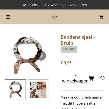
♡ Binnen 1-2 werkdagen verzonden
Ga
direct
naar
de
hoofdinhoud
Bandana sjaal -
Bruin
Nieuw!
€ 9,95
In
winkelwagen
Maak je outfit helemaal af
met dit hippe sjaaltje!