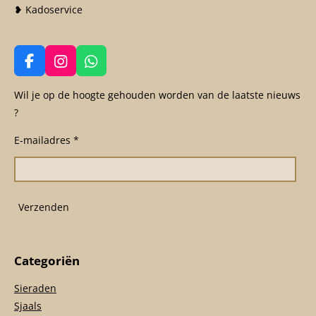
❥ Kadoservice
F
I
W
a
n
h
c
s
a
Wil je op de hoogte gehouden worden van de laatste nieuws
e
t
t
?
b
a
s
o
g
A
E-mailadres *
o
r
p
k
a
p
m
Verzenden
Categoriën
Sieraden
Sjaals