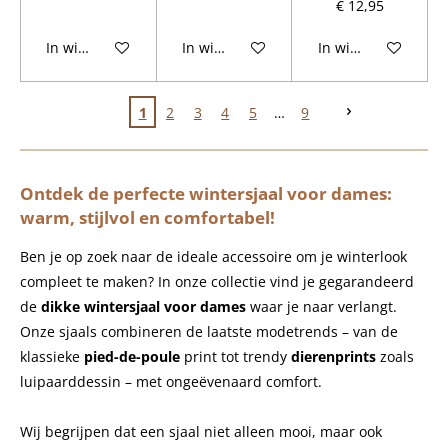
€ 12,95
In winkelwagen
In winkelwagen
In winkelwagen
1
2
3
4
5
9
Ontdek de perfecte wintersjaal voor dames:
warm, stijlvol en comfortabel!
Ben je op zoek naar de ideale accessoire om je winterlook
compleet te maken? In onze collectie vind je gegarandeerd
de
dikke wintersjaal voor dames
waar je naar verlangt.
Onze sjaals combineren de laatste modetrends – van de
klassieke
pied-de-poule
print tot trendy
dierenprints
zoals
luipaarddessin – met ongeëvenaard comfort.
Wij begrijpen dat een sjaal niet alleen mooi, maar ook