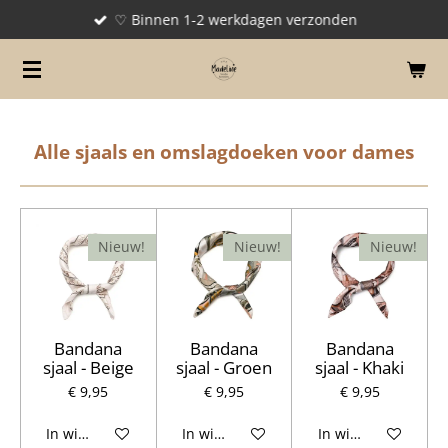
♡ Binnen 1-2 werkdagen verzonden
Ga
direct
naar
de
hoofdinhoud
Alle sjaals en omslagdoeken voor dames
Nieuw!
Nieuw!
Nieuw!
Bandana
Bandana
Bandana
sjaal - Beige
sjaal - Groen
sjaal - Khaki
€ 9,95
€ 9,95
€ 9,95
In winkelwagen
In winkelwagen
In winkelwagen