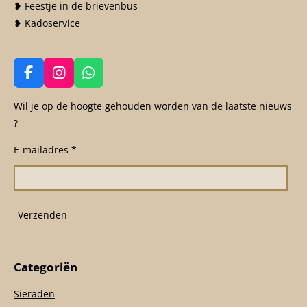
❥ Feestje in de brievenbus
❥ Kadoservice
F
I
W
a
n
h
c
s
a
Wil je op de hoogte gehouden worden van de laatste nieuws
e
t
t
?
b
a
s
o
g
A
E-mailadres *
o
r
p
k
a
p
m
Verzenden
Categoriën
Sieraden