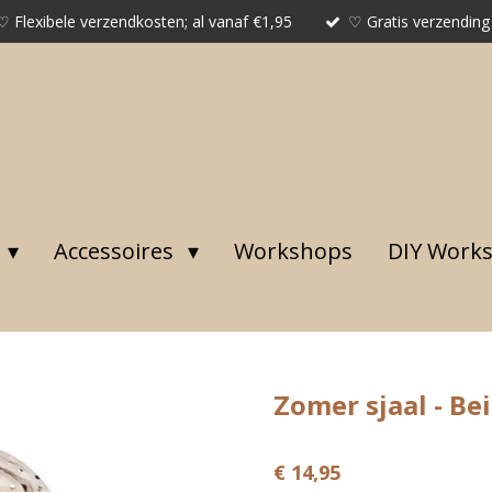
♡ Flexibele verzendkosten; al vanaf €1,95
♡ Gratis verzending
Accessoires
Workshops
DIY Work
Zomer sjaal - Be
€ 14,95