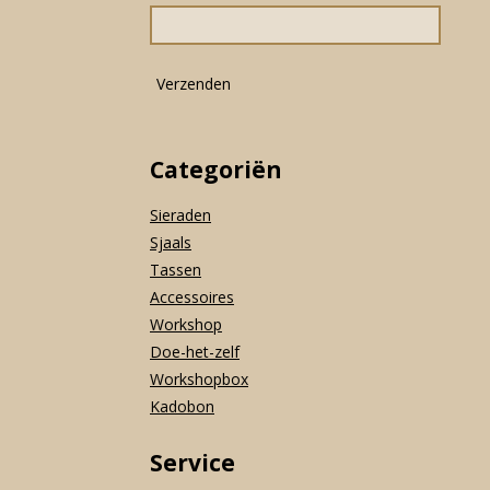
o
r
p
k
a
p
m
Verzenden
Categoriën
Sieraden
Sjaals
Tassen
Accessoires
Workshop
Doe-het-zelf
Workshopbox
Kadobon
Service