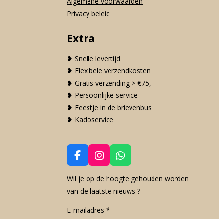
Algemene voorwaarden
Privacy beleid
Extra
❥ Snelle levertijd
❥ Flexibele verzendkosten
❥ Gratis verzending > €75,-
❥ Persoonlijke service
❥ Feestje in de brievenbus
❥ Kadoservice
F
I
W
a
n
h
c
s
a
Wil je op de hoogte gehouden worden
e
t
t
van de laatste nieuws ?
b
a
s
o
g
A
E-mailadres *