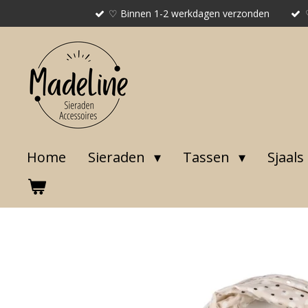
♡ Binnen 1-2 werkdagen verzonden
Ga
direct
naar
de
hoofdinhoud
Home
Sieraden
Tassen
Sjaals