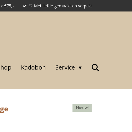
 > €75,-
♡ Met liefde gemaakt en verpakt
shop
Kadobon
Service
ige
Nieuw!