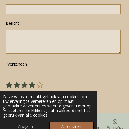
Bericht
Verzenden
1
2
3
4
5
S
R
s
s
s
s
s
t
a
22 stemmen
e
t
t
t
t
t
Deze website maakt gebruik van cookies om
t
m
uw ervaring te verbeteren en op maat
e
e
e
e
e
gemaakte advertenties weer te geven. Door op
m
i
r
r
r
r
r
‘Accepteren’ te klikken, gaat u akkoord met het
e
n
gebruik van alle cookies.
n
r
r
r
r
g
e
e
e
e
Afwijzen
Accepteren
E-mailadres
Telefoonnummer
Kaart
Instagram
WhatsApp
: