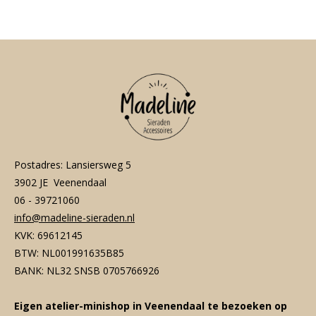
e
l
r
e
n
e
n
Postadres: Lansiersweg 5
3902 JE Veenendaal
06 - 39721060
info@madeline-sieraden.nl
KVK: 69612145
BTW: NL001991635B85
BANK: NL32 SNSB 0705766926
Eigen atelier-minishop in Veenendaal te bezoeken op