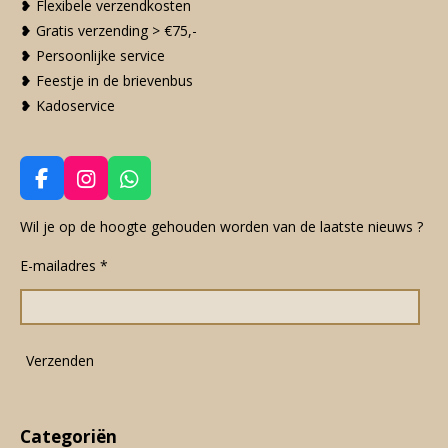
❥ Flexibele verzendkosten
❥ Gratis verzending > €75,-
❥ Persoonlijke service
❥ Feestje in de brievenbus
❥ Kadoservice
F
I
W
a
n
h
c
s
a
Wil je op de hoogte gehouden worden van de laatste nieuws ?
e
t
t
E-mailadres *
b
a
s
o
g
A
o
r
p
k
a
p
m
Verzenden
Categoriën