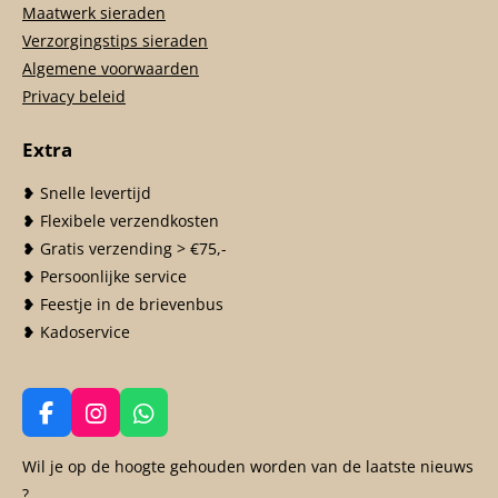
Maatwerk sieraden
Verzorgingstips sieraden
Algemene voorwaarden
Privacy beleid
Extra
❥ Snelle levertijd
❥ Flexibele verzendkosten
❥ Gratis verzending > €75,-
❥ Persoonlijke service
❥ Feestje in de brievenbus
❥ Kadoservice
F
I
W
a
n
h
c
s
a
Wil je op de hoogte gehouden worden van de laatste nieuws
e
t
t
?