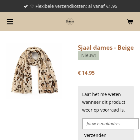
♡ Flexibele verzendkosten; al vanaf €1,95
Ga
direct
naar
de
hoofdinhoud
Sjaal dames - Beige
Nieuw!
€ 14,95
Laat het me weten
wanneer dit product
weer op voorraad is.
Verzenden