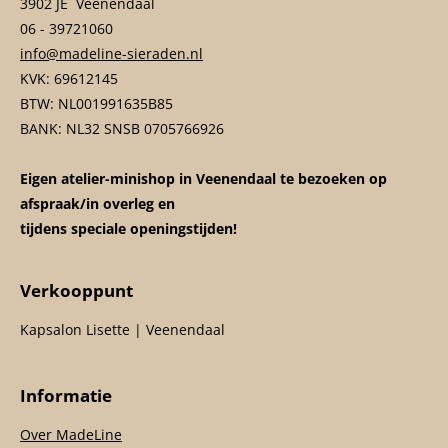
3902 JE Veenendaal
06 - 39721060
info@madeline-sieraden.nl
KVK: 69612145
BTW: NL001991635B85
BANK: NL32 SNSB 0705766926
Eigen atelier-minishop in Veenendaal te bezoeken op
afspraak/in overleg en
tijdens speciale openingstijden!
Verkooppunt
Kapsalon Lisette | Veenendaal
Informatie
Over MadeLine