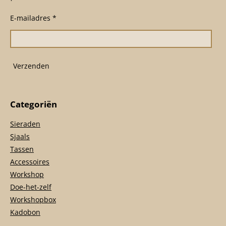
b
a
s
o
g
A
E-mailadres *
o
r
p
k
a
p
m
Verzenden
Categoriën
Sieraden
Sjaals
Tassen
Accessoires
Workshop
Doe-het-zelf
Workshopbox
Kadobon