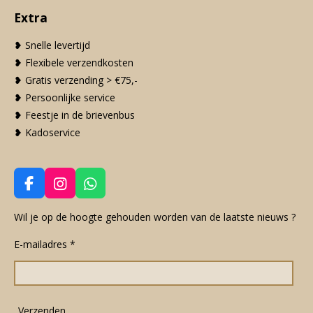
Extra
❥ Snelle levertijd
❥ Flexibele verzendkosten
❥ Gratis verzending > €75,-
❥ Persoonlijke service
❥ Feestje in de brievenbus
❥ Kadoservice
F
I
W
a
n
h
c
s
a
Wil je op de hoogte gehouden worden van de laatste nieuws ?
e
t
t
E-mailadres *
b
a
s
o
g
A
o
r
p
k
a
p
m
Verzenden