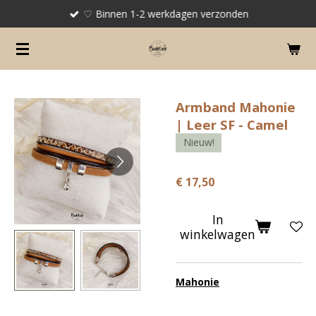
♡ Binnen 1-2 werkdagen verzonden
Ga
direct
naar
de
hoofdinhoud
Armband Mahonie
| Leer SF - Camel
Nieuw!
€ 17,50
In
winkelwagen
Mahonie