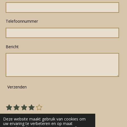
Telefoonnummer
Bericht
Verzenden
1
2
3
4
5
S
R
s
s
s
s
s
t
a
22 stemmen
e
t
t
t
t
t
Deze website maakt gebruik van cookies om
t
m
uw ervaring te verbeteren en op maat