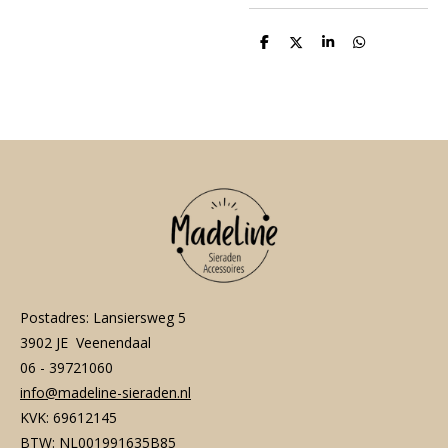
D
D
S
D
e
e
h
e
l
e
a
l
e
l
r
e
n
e
n
Postadres: Lansiersweg 5
3902 JE Veenendaal
06 - 39721060
info@madeline-sieraden.nl
KVK: 69612145
BTW: NL001991635B85