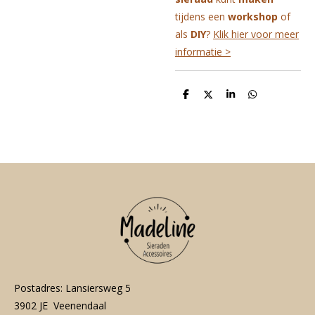
tijdens een
workshop
of
als
DIY
?
Klik hier voor meer
informatie >
D
D
S
D
e
e
h
e
l
e
a
l
e
l
r
e
n
e
n
Postadres: Lansiersweg 5
3902 JE Veenendaal