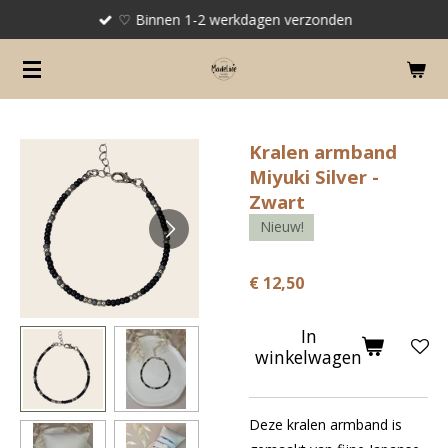
♡ Binnen 1-2 werkdagen verzonden
Ga
direct
naar
de
hoofdinhoud
Kralen armband
Miyuki Silver -
Zwart
Nieuw!
€ 12,50
In
winkelwagen
Deze kralen armband is