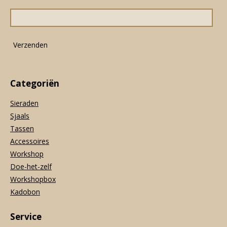
o
g
A
o
r
p
k
a
p
m
Verzenden
Categoriën
Sieraden
Sjaals
Tassen
Accessoires
Workshop
Doe-het-zelf
Workshopbox
Kadobon
Service