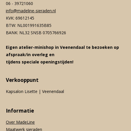
06 - 39721060
info@madeline-sieraden.nl
KVK: 69612145
BTW: NL001991635B85
BANK: NL32 SNSB 0705766926
Eigen atelier-minishop in Veenendaal te bezoeken op
afspraak/in overleg en
tijdens speciale openingstijden!
Verkooppunt
Kapsalon Lisette | Veenendaal
Informatie
Over MadeLine
Maatwerk sieraden