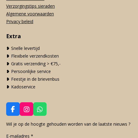
Verzorgingstips sieraden
Algemene voorwaarden
Privacy beleid
Extra
❥ Snelle levertijd
❥ Flexibele verzendkosten
❥ Gratis verzending > €75,-
❥ Persoonlijke service
❥ Feestje in de brievenbus
❥ Kadoservice
F
I
W
a
n
h
c
s
a
Wil je op de hoogte gehouden worden van de laatste nieuws ?
e
t
t
E-mailadres *
b
a
s