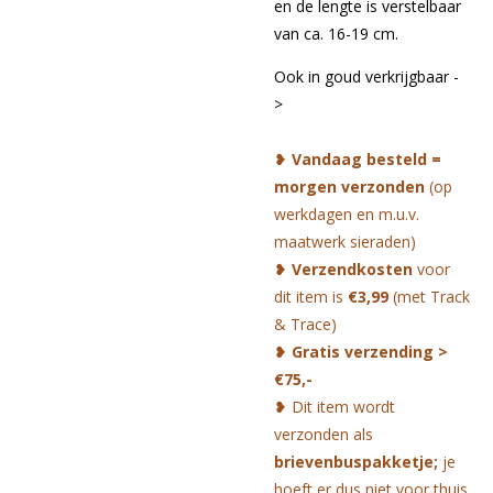
en de lengte is verstelbaar
van ca. 16-19 cm.
Ook in goud verkrijgbaar -
>
❥
Vandaag besteld =
morgen verzonden
(op
werkdagen en m.u.v.
maatwerk sieraden)
❥
Verzendkosten
voor
dit item is
€3,99
(met Track
& Trace)
❥
Gratis verzending >
€75,-
❥ Dit item wordt
verzonden als
brievenbuspakketje;
je
hoeft er dus niet voor thuis