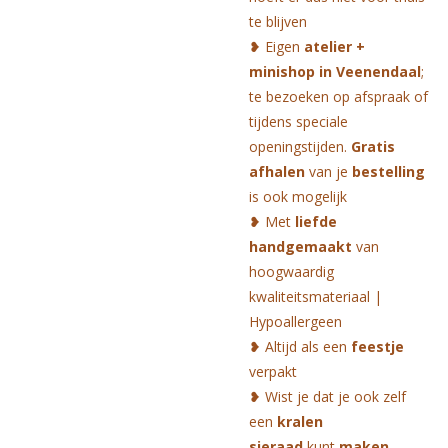
te blijven
❥ Eigen
atelier +
minishop in Veenendaal
;
te bezoeken op afspraak of
tijdens speciale
openingstijden.
Gratis
afhalen
van je
bestelling
is ook mogelijk
❥ Met
liefde
hand
ge
maakt
van
hoogwaardig
kwaliteitsmateriaal |
Hypoallergeen
❥ Altijd als een
feestje
verpakt
❥ Wist je dat je ook zelf
een
kralen
sieraad
kunt
maken