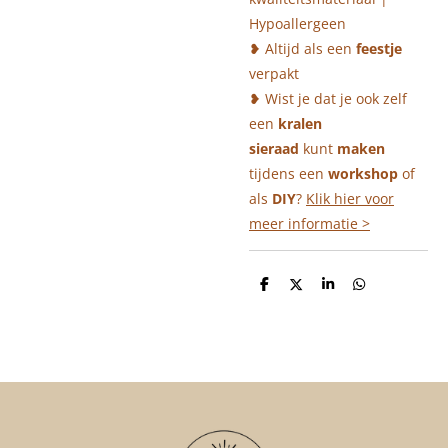
Hypoallergeen
❥ Altijd als een
feestje
verpakt
❥ Wist je dat je ook zelf
een
kralen
sieraad
kunt
maken
tijdens een
workshop
of
als
DIY
?
Klik hier voor
meer informatie >
D
D
S
D
e
e
h
e
l
e
a
l
e
l
r
e
n
e
n