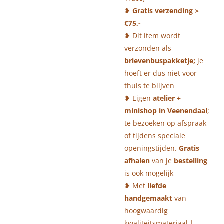
❥
Gratis verzending >
€75,-
❥ Dit item wordt
verzonden als
brievenbuspakketje;
je
hoeft er dus niet voor
thuis te blijven
❥ Eigen
atelier +
minishop in Veenendaal
;
te bezoeken op afspraak
of tijdens speciale
openingstijden.
Gratis
afhalen
van je
bestelling
is ook mogelijk
❥ Met
liefde
hand
ge
maakt
van
hoogwaardig
kwaliteitsmateriaal |