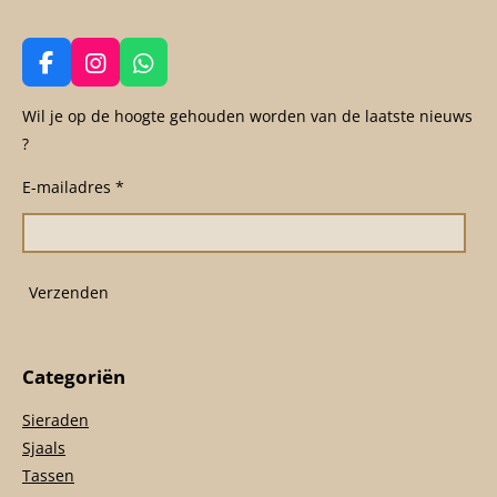
F
I
W
a
n
h
c
s
a
Wil je op de hoogte gehouden worden van de laatste nieuws
e
t
t
?
b
a
s
o
g
A
E-mailadres *
o
r
p
k
a
p
m
Verzenden
Categoriën
Sieraden
Sjaals
Tassen