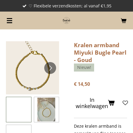
♡ Flexibele verzendkosten; al vanaf €1,95
Ga
direct
naar
de
hoofdinhoud
Kralen armband
Miyuki Bugle Pearl
- Goud
Nieuw!
€ 14,50
In
winkelwagen
Deze kralen armband is