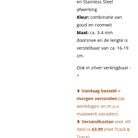
en Stainless Steel
afwerking
Kleur:
combinatie van
goud en roomwit
Maat:
ca. 3-4 mm
doorsnee en de lengte is
verstelbaar van ca. 16-19
cm.
Ook in zilver verkrijgbaar -
>
❥
Vandaag besteld =
morgen verzonden
(op
werkdagen en m.u.v.
maatwerk sieraden)
❥
Verzendkosten
voor dit
item is
€3,99
(met Track &
Trace)