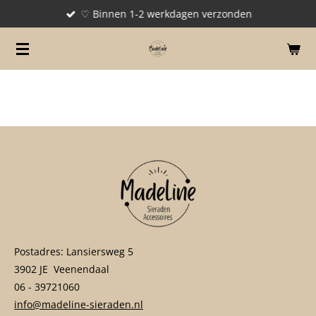
♡ Binnen 1-2 werkdagen verzonden
Ga
direct
naar
de
hoofdinhoud
Postadres: Lansiersweg 5
3902 JE Veenendaal
06 - 39721060
info@madeline-sieraden.nl