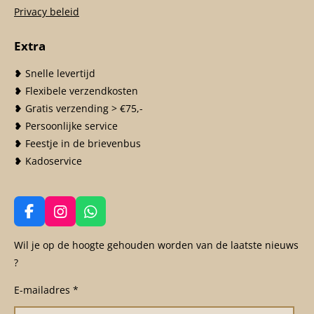
Privacy beleid
Extra
❥ Snelle levertijd
❥ Flexibele verzendkosten
❥ Gratis verzending > €75,-
❥ Persoonlijke service
❥ Feestje in de brievenbus
❥ Kadoservice
F
I
W
a
n
h
c
s
a
Wil je op de hoogte gehouden worden van de laatste nieuws
e
t
t
?
b
a
s
o
g
A
E-mailadres *
o
r
p