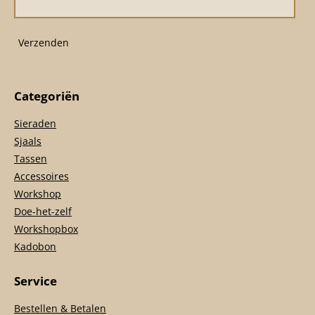
k
a
p
m
Verzenden
Categoriën
Sieraden
Sjaals
Tassen
Accessoires
Workshop
Doe-het-zelf
Workshopbox
Kadobon
Service
Bestellen & Betalen