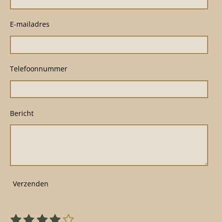
E-mailadres
Telefoonnummer
Bericht
Verzenden
1
2
3
4
5
S
R