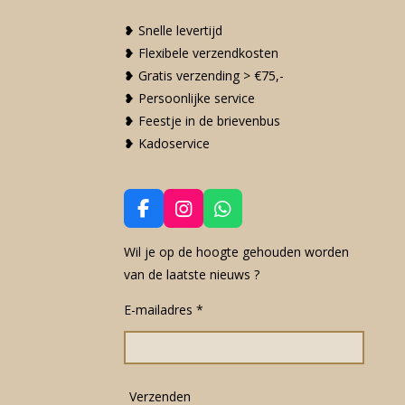
❥ Snelle levertijd
❥ Flexibele verzendkosten
❥ Gratis verzending > €75,-
❥ Persoonlijke service
❥ Feestje in de brievenbus
❥ Kadoservice
F
I
W
a
n
h
c
s
a
Wil je op de hoogte gehouden worden
e
t
t
van de laatste nieuws ?
b
a
s
o
g
A
E-mailadres *
o
r
p
k
a
p
m
Verzenden