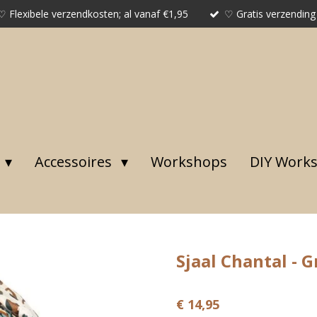
♡ Flexibele verzendkosten; al vanaf €1,95
♡ Gratis verzending
Accessoires
Workshops
DIY Work
Sjaal Chantal - 
€ 14,95