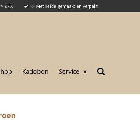
 > €75,-
♡ Met liefde gemaakt en verpakt
shop
Kadobon
Service
Groen