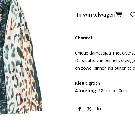
In winkelwagen
Chantal
Chique damessjaal met diverse 
De sjaal is van een iets stevig
en zowel binnen als buiten te d
Kleur:
groen
Afmeting:
180cm x 90cm
D
D
S
e
e
h
l
e
a
e
l
r
n
e