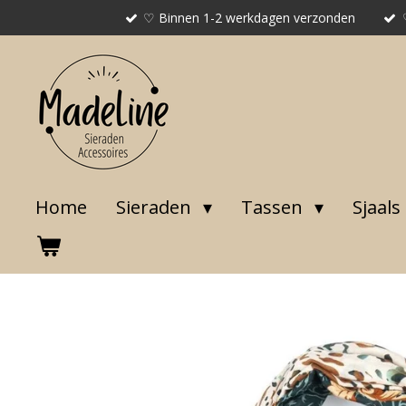
♡ Binnen 1-2 werkdagen verzonden
Ga
direct
naar
de
hoofdinhoud
Home
Sieraden
Tassen
Sjaals