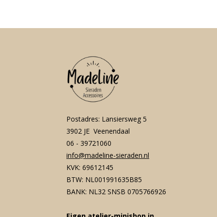
Postadres: Lansiersweg 5
3902 JE Veenendaal
06 - 39721060
info@madeline-sieraden.nl
KVK: 69612145
BTW: NL001991635B85
BANK: NL32 SNSB 0705766926
Eigen atelier-minishop in