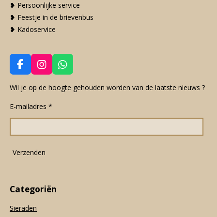
❥ Persoonlijke service
❥ Feestje in de brievenbus
❥ Kadoservice
F
I
W
a
n
h
c
s
a
Wil je op de hoogte gehouden worden van de laatste nieuws ?
e
t
t
E-mailadres *
b
a
s
o
g
A
o
r
p
k
a
p
m
Verzenden
Categoriën
Sieraden