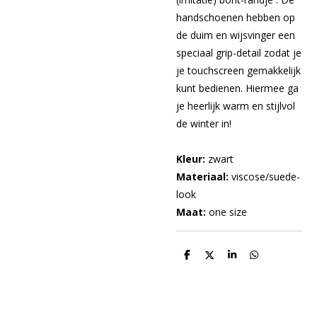
handschoenen hebben op
de duim en wijsvinger een
speciaal grip-detail zodat je
je touchscreen gemakkelijk
kunt bedienen. Hiermee ga
je heerlijk warm en stijlvol
de winter in!
Kleur:
zwart
Materiaal:
viscose/suede-
look
Maat:
one size
D
D
S
D
e
e
h
e
l
e
a
l
e
l
r
e
n
e
n