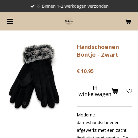
♡ Binnen 1-2 werkdagen verzonden
Ga
direct
naar
de
hoofdinhoud
Handschoenen
Bontje - Zwart
€ 10,95
In
winkelwagen
Moderne
dameshandschoenen
afgewerkt met een zacht
(imitatie) bont-randje . De