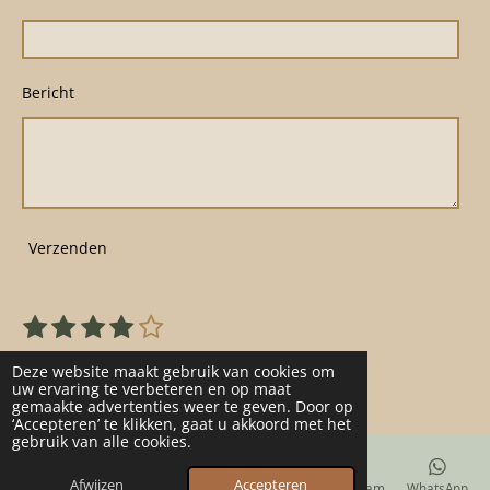
Bericht
Verzenden
1
2
3
4
5
S
R
s
s
s
s
s
t
a
22 stemmen
e
t
t
t
t
t
Deze website maakt gebruik van cookies om
t
m
uw ervaring te verbeteren en op maat
e
e
e
e
e
gemaakte advertenties weer te geven. Door op
m
i
r
r
r
r
r
‘Accepteren’ te klikken, gaat u akkoord met het
e
n
gebruik van alle cookies.
n
r
r
r
r
g
e
e
e
e
Afwijzen
Accepteren
E-mailadres
Telefoonnummer
Kaart
Instagram
WhatsApp