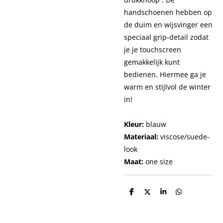
handschoenen hebben op
de duim en wijsvinger een
speciaal grip-detail zodat
je je touchscreen
gemakkelijk kunt
bedienen. Hiermee ga je
warm en stijlvol de winter
in!
Kleur:
blauw
Materiaal:
viscose/suede-
look
Maat:
one size
D
D
S
D
e
e
h
e
l
e
a
l
e
l
r
e
n
e
n