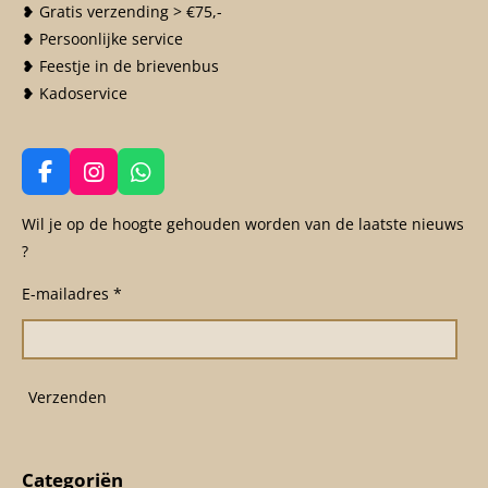
❥ Gratis verzending > €75,-
❥ Persoonlijke service
❥ Feestje in de brievenbus
❥ Kadoservice
F
I
W
a
n
h
c
s
a
Wil je op de hoogte gehouden worden van de laatste nieuws
e
t
t
?
b
a
s
o
g
A
E-mailadres *
o
r
p
k
a
p
m
Verzenden
Categoriën