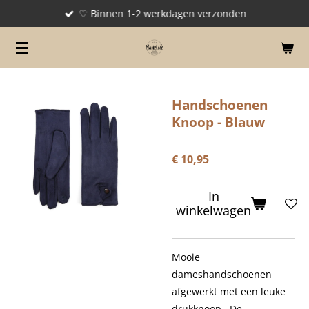
♡ Binnen 1-2 werkdagen verzonden
Ga
direct
naar
de
hoofdinhoud
Handschoenen
Knoop - Blauw
€ 10,95
In
winkelwagen
Mooie
dameshandschoenen
afgewerkt met een leuke
drukknoop . De