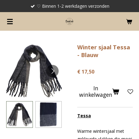
♡ Binnen 1-2 werkdagen verzonden
Ga
direct
naar
de
hoofdinhoud
Winter sjaal Tessa
- Blauw
€ 17,50
In
winkelwagen
Tessa
Warme wintersjaal met
gekleurde vlakken die mooi