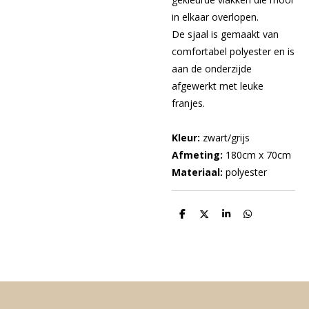
in elkaar overlopen.
De sjaal is gemaakt van
comfortabel polyester en is
aan de onderzijde
afgewerkt met leuke
franjes.
Kleur:
zwart/grijs
Afmeting:
180cm x 70cm
Materiaal:
polyester
D
D
S
D
e
e
h
e
l
e
a
l
e
l
r
e
n
e
n