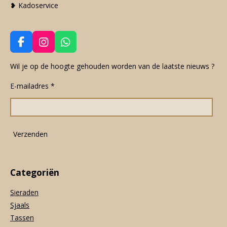
❥ Kadoservice
F
I
W
a
n
h
c
s
a
Wil je op de hoogte gehouden worden van de laatste nieuws ?
e
t
t
E-mailadres *
b
a
s
o
g
A
o
r
p
k
a
p
m
Verzenden
Categoriën
Sieraden
Sjaals
Tassen