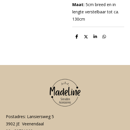
Maat:
5cm breed en in
lengte verstelbaar tot ca.
130cm
D
D
S
D
e
e
h
e
l
e
a
l
e
l
r
e
n
e
n
Postadres: Lansiersweg 5
3902 JE Veenendaal