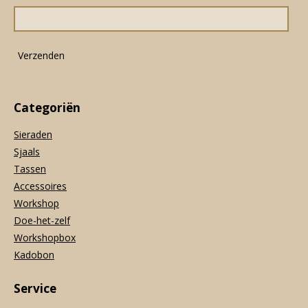
o
g
A
o
r
p
k
a
p
m
Verzenden
Categoriën
Sieraden
Sjaals
Tassen
Accessoires
Workshop
Doe-het-zelf
Workshopbox
Kadobon
Service