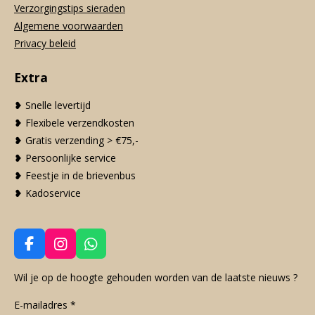
Verzorgingstips sieraden
Algemene voorwaarden
Privacy beleid
Extra
❥ Snelle levertijd
❥ Flexibele verzendkosten
❥ Gratis verzending > €75,-
❥ Persoonlijke service
❥ Feestje in de brievenbus
❥ Kadoservice
F
I
W
a
n
h
c
s
a
Wil je op de hoogte gehouden worden van de laatste nieuws ?
e
t
t
E-mailadres *
b
a
s