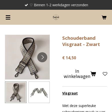
♡ Binnen 1-2 werkdagen verzonden
Ga
direct
naar
de
hoofdinhoud
Schouderband
Visgraat - Zwart
€ 14,50
In
winkelwagen
Visgraat
Met deze superleuke
schouderriem maak je van