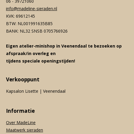
06 - 39721060
info@madeline-sieraden.nl
KVK: 69612145
BTW: NL001991635B85
BANK: NL32 SNSB 0705766926
Eigen atelier-minishop in Veenendaal te bezoeken op
afspraak/in overleg en
tijdens speciale openingstijden!
Verkooppunt
Kapsalon Lisette | Veenendaal
Informatie
Over MadeLine
Maatwerk sieraden