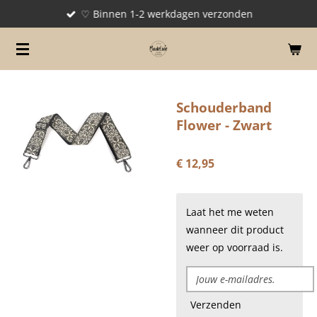
♡ Binnen 1-2 werkdagen verzonden
Ga
direct
naar
de
hoofdinhoud
Schouderband
Flower - Zwart
€ 12,95
Laat het me weten
wanneer dit product
weer op voorraad is.
Verzenden