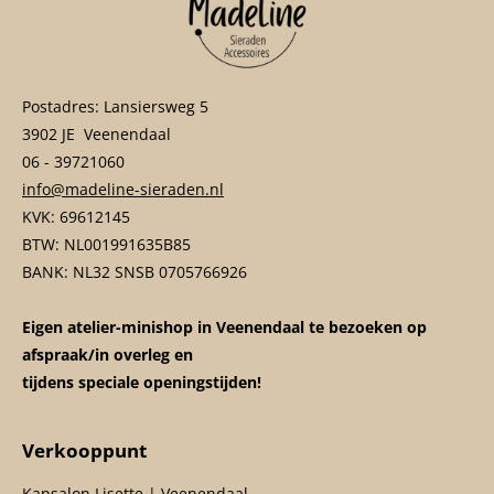
Postadres: Lansiersweg 5
3902 JE Veenendaal
06 - 39721060
info@madeline-sieraden.nl
KVK: 69612145
BTW: NL001991635B85
BANK: NL32 SNSB 0705766926
Eigen atelier-minishop in Veenendaal te bezoeken op
afspraak/in overleg en
tijdens speciale openingstijden!
Verkooppunt
Kapsalon Lisette | Veenendaal