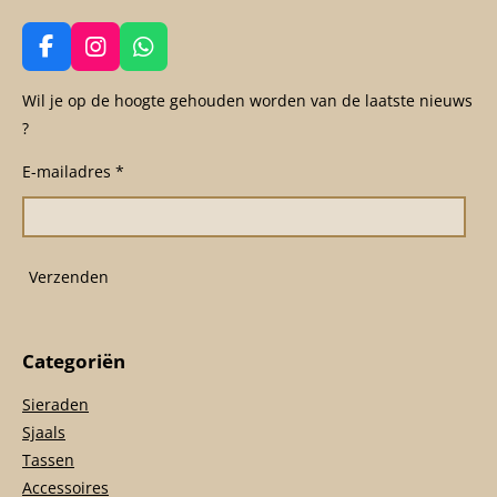
F
I
W
a
n
h
c
s
a
Wil je op de hoogte gehouden worden van de laatste nieuws
e
t
t
?
b
a
s
o
g
A
E-mailadres *
o
r
p
k
a
p
m
Verzenden
Categoriën
Sieraden
Sjaals
Tassen
Accessoires