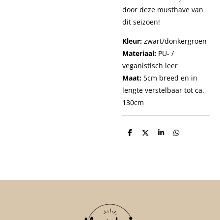
door deze musthave van
dit seizoen!
Kleur:
zwart/donkergroen
Materiaal:
PU- /
veganistisch leer
Maat:
5cm breed en in
lengte verstelbaar tot ca.
130cm
D
D
S
D
e
e
h
e
l
e
a
l
e
l
r
e
n
e
n