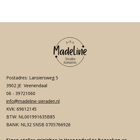
l
e
a
l
e
l
r
e
n
e
n
Postadres: Lansiersweg 5
3902 JE Veenendaal
06 - 39721060
info@madeline-sieraden.nl
KVK: 69612145
BTW: NL001991635B85
BANK: NL32 SNSB 0705766926