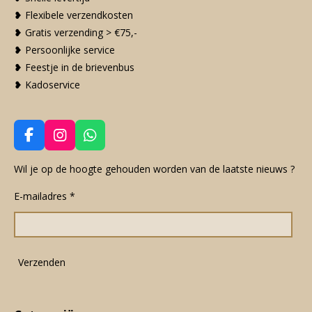
❥ Flexibele verzendkosten
❥ Gratis verzending > €75,-
❥ Persoonlijke service
❥ Feestje in de brievenbus
❥ Kadoservice
F
I
W
a
n
h
c
s
a
Wil je op de hoogte gehouden worden van de laatste nieuws ?
e
t
t
E-mailadres *
b
a
s
o
g
A
o
r
p
k
a
p
m
Verzenden