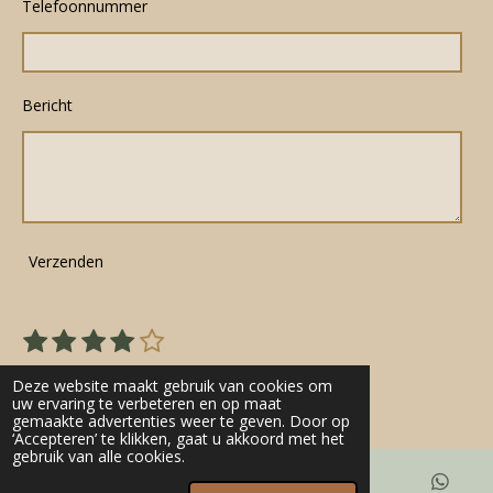
Telefoonnummer
Bericht
Verzenden
1
2
3
4
5
S
R
s
s
s
s
s
t
a
22 stemmen
e
t
t
t
t
t
Deze website maakt gebruik van cookies om
t
m
uw ervaring te verbeteren en op maat
e
e
e
e
e
gemaakte advertenties weer te geven. Door op
m
i
r
r
r
r
r
‘Accepteren’ te klikken, gaat u akkoord met het
e
n
gebruik van alle cookies.
n
r
r
r
r
g