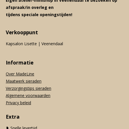
Eigen atelier-minishop in Veenendaal te bezoeken op
afspraak/in overleg en
tijdens speciale openingstijden!
Verkooppunt
Kapsalon Lisette | Veenendaal
Informatie
Over MadeLine
Maatwerk sieraden
Verzorgingstips sieraden
Algemene voorwaarden
Privacy beleid
Extra
❥ Snelle levertijd