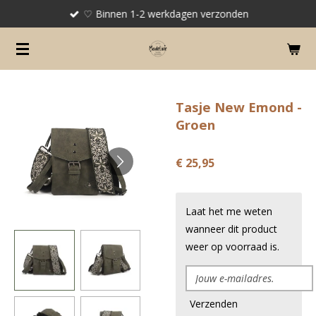
♡ Binnen 1-2 werkdagen verzonden
Ga
direct
naar
de
hoofdinhoud
Tasje New Emond -
Groen
€ 25,95
Laat het me weten
wanneer dit product
weer op voorraad is.
Verzenden