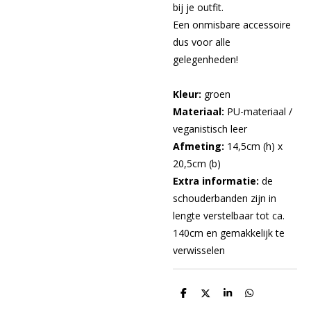
bij je outfit.
Een onmisbare accessoire
dus voor alle
gelegenheden!
Kleur:
groen
Materiaal:
PU-materiaal /
veganistisch leer
Afmeting:
14,5cm (h) x
20,5cm (b)
Extra informatie:
de
schouderbanden zijn in
lengte verstelbaar tot ca.
140cm en gemakkelijk te
verwisselen
D
D
S
D
e
e
h
e