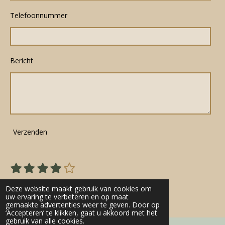
Telefoonnummer
Bericht
Verzenden
1
2
3
4
5
S
R
s
s
s
s
s
t
a
22 stemmen
e
t
t
t
t
t
Deze website maakt gebruik van cookies om
t
m
uw ervaring te verbeteren en op maat
e
e
e
e
e
gemaakte advertenties weer te geven. Door op
m
i
r
r
r
r
r
‘Accepteren’ te klikken, gaat u akkoord met het
e
n
gebruik van alle cookies.
n