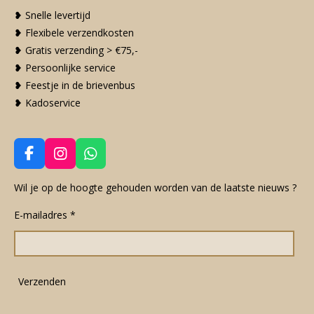
❥ Snelle levertijd
❥ Flexibele verzendkosten
❥ Gratis verzending > €75,-
❥ Persoonlijke service
❥ Feestje in de brievenbus
❥ Kadoservice
F
I
W
a
n
h
c
s
a
Wil je op de hoogte gehouden worden van de laatste nieuws ?
e
t
t
E-mailadres *
b
a
s
o
g
A
o
r
p
k
a
p
m
Verzenden