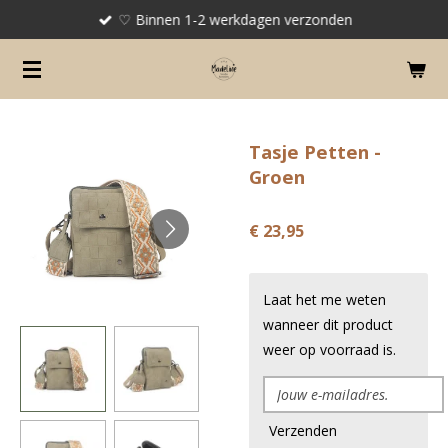
♡ Binnen 1-2 werkdagen verzonden
Ga
direct
naar
de
hoofdinhoud
Tasje Petten -
Groen
€ 23,95
Laat het me weten
wanneer dit product
weer op voorraad is.
Verzenden