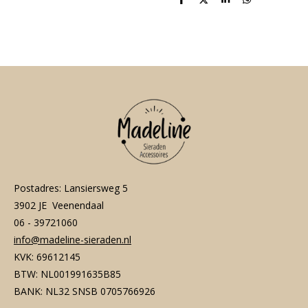
D
D
S
D
e
e
h
e
l
e
a
l
e
l
r
e
n
e
n
Postadres: Lansiersweg 5
3902 JE Veenendaal
06 - 39721060
info@madeline-sieraden.nl
KVK: 69612145
BTW: NL001991635B85
BANK: NL32 SNSB 0705766926