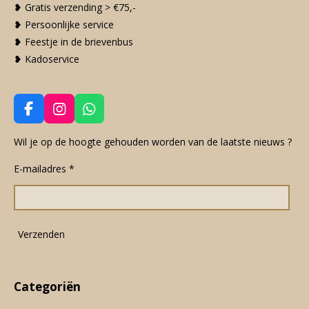
❥ Gratis verzending > €75,-
❥ Persoonlijke service
❥ Feestje in de brievenbus
❥ Kadoservice
F
I
W
a
n
h
c
s
a
Wil je op de hoogte gehouden worden van de laatste nieuws ?
e
t
t
E-mailadres *
b
a
s
o
g
A
o
r
p
k
a
p
m
Verzenden
Categoriën