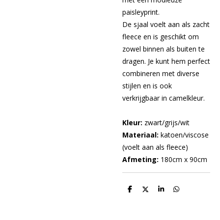
paisleyprint.
De sjaal voelt aan als zacht
fleece en is geschikt om
zowel binnen als buiten te
dragen. Je kunt hem perfect
combineren met diverse
stijlen en is ook
verkrijgbaar in camelkleur.
Kleur:
zwart/grijs/wit
Materiaal:
katoen/viscose
(voelt aan als fleece)
Afmeting:
180cm x 90cm
D
D
S
D
e
e
h
e
l
e
a
l
e
l
r
e
n
e
n