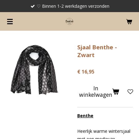
♡ Binnen 1-2 werkdagen verzonden
Ga
direct
naar
de
hoofdinhoud
Sjaal Benthe -
Zwart
€ 16,95
In
winkelwagen
Benthe
Heerlijk warme wintersjaal
met een modieuze