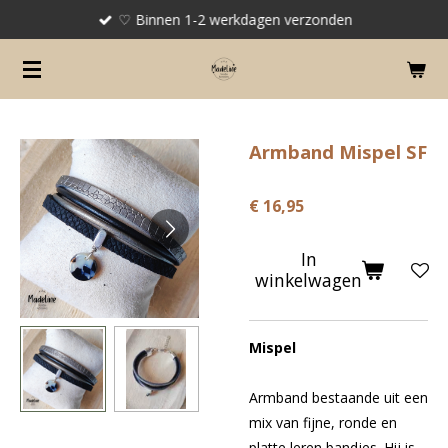
♡ Binnen 1-2 werkdagen verzonden
Ga
direct
naar
de
hoofdinhoud
Armband Mispel SF
€ 16,95
In
winkelwagen
Mispel
Armband bestaande uit een
mix van fijne, ronde en
platte leren bandjes. Hij is