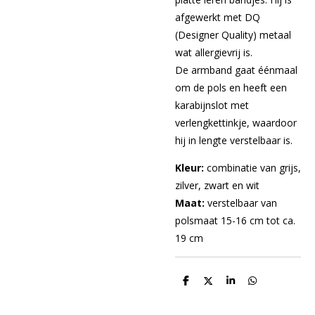
afgewerkt met DQ
(Designer Quality) metaal
wat allergievrij is.
De armband gaat éénmaal
om de pols en heeft een
karabijnslot met
verlengkettinkje, waardoor
hij in lengte verstelbaar is.
Kleur:
combinatie van grijs,
zilver, zwart en wit
Maat:
verstelbaar van
polsmaat 15-16 cm tot ca.
19 cm
D
D
S
D
e
e
h
e
l
e
a
l
e
l
r
e