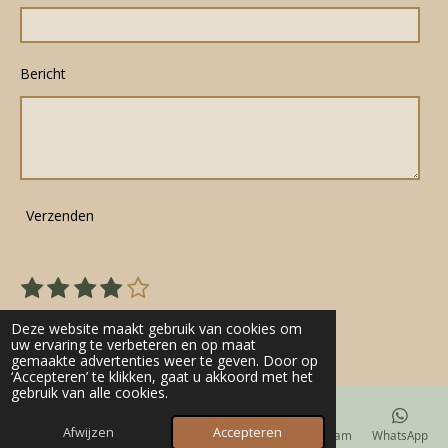
Bericht
Verzenden
1
2
3
4
5
S
R
s
s
s
s
s
t
a
22 stemmen
e
t
t
t
t
t
Deze website maakt gebruik van cookies om
t
m
uw ervaring te verbeteren en op maat
e
e
e
e
e
gemaakte advertenties weer te geven. Door op
m
i
r
r
r
r
r
‘Accepteren’ te klikken, gaat u akkoord met het
e
n
gebruik van alle cookies.
n
r
r
r
r
g
e
e
e
e
Afwijzen
Accepteren
E-mailadres
Telefoonnummer
Kaart
Instagram
WhatsApp
: