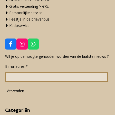
❥ Gratis verzending > €75,-
❥ Persoonlijke service
❥ Feestje in de brievenbus
❥ Kadoservice
F
I
W
a
n
h
c
s
a
Wil je op de hoogte gehouden worden van de laatste nieuws ?
e
t
t
E-mailadres *
b
a
s
o
g
A
o
r
p
k
a
p
m
Verzenden
Categoriën