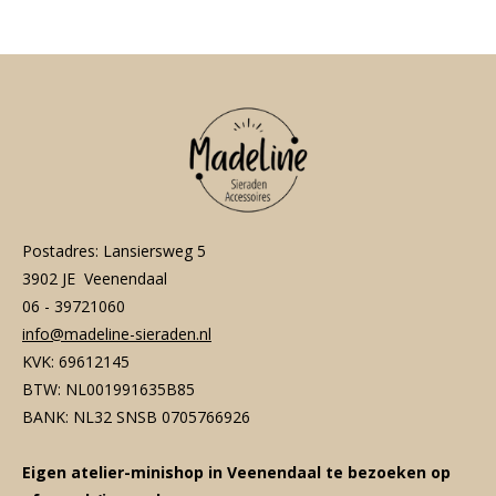
n
e
n
Postadres: Lansiersweg 5
3902 JE Veenendaal
06 - 39721060
info@madeline-sieraden.nl
KVK: 69612145
BTW: NL001991635B85
BANK: NL32 SNSB 0705766926
Eigen atelier-minishop in Veenendaal te bezoeken op