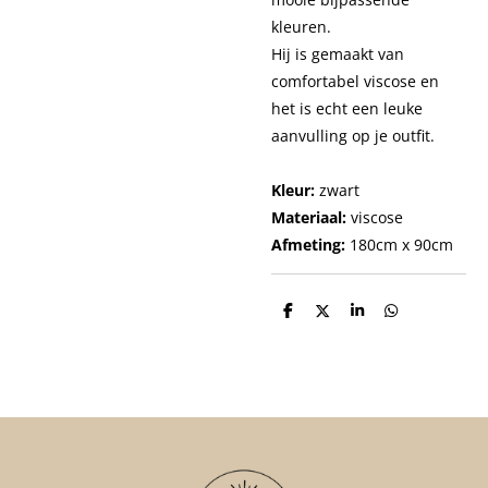
kleuren.
Hij is gemaakt van
comfortabel viscose en
het is echt een leuke
aanvulling op je outfit.
Kleur:
zwart
Materiaal:
viscose
Afmeting:
180cm x 90cm
D
D
S
D
e
e
h
e
l
e
a
l
e
l
r
e
n
e
n