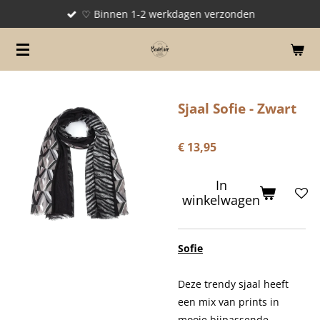
♡ Binnen 1-2 werkdagen verzonden
Ga
direct
naar
de
hoofdinhoud
Sjaal Sofie - Zwart
€ 13,95
In
winkelwagen
Sofie
Deze trendy sjaal heeft
een mix van prints in
mooie bijpassende