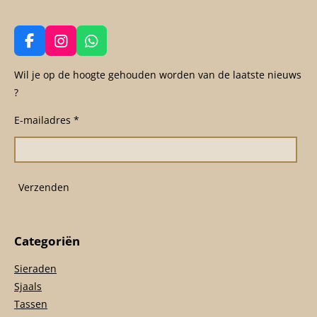
F
I
W
a
n
h
c
s
a
Wil je op de hoogte gehouden worden van de laatste nieuws
e
t
t
?
b
a
s
o
g
A
E-mailadres *
o
r
p
k
a
p
m
Verzenden
Categoriën
Sieraden
Sjaals
Tassen