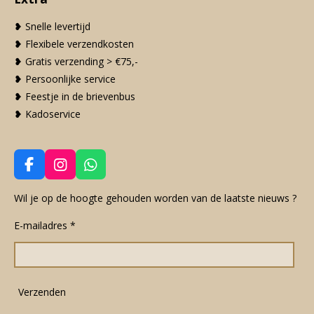
❥ Snelle levertijd
❥ Flexibele verzendkosten
❥ Gratis verzending > €75,-
❥ Persoonlijke service
❥ Feestje in de brievenbus
❥ Kadoservice
F
I
W
a
n
h
c
s
a
Wil je op de hoogte gehouden worden van de laatste nieuws ?
e
t
t
E-mailadres *
b
a
s
o
g
A
o
r
p
k
a
p
m
Verzenden