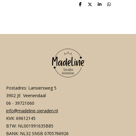
D
D
S
D
e
e
h
e
l
e
a
l
e
l
r
e
n
e
n
Postadres: Lansiersweg 5
3902 JE Veenendaal
06 - 39721060
info@madeline-sieraden.nl
KVK: 69612145
BTW: NL001991635B85
BANK: NL32 SNSB 0705766926