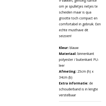
9 vakken, genoeg ruimte
om je spulletjes netjes te
scheiden maar is qua
grootte toch compact en
comfortabel in gebruik. Een
echte musthave dit
seizoen!
Kleur:
blauw
Materiaal:
binnenkant
polyester / buitenkant PU-
leer
Afmeting:
25cm (h) x
34cm (b)
Extra informatie:
de
schouderband is in lengte
verstelbaar