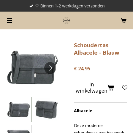
♡ Binnen 1-2 werkdagen verzonden
Ga
direct
naar
de
hoofdinhoud
Schoudertas
Albacele - Blauw
€ 24,95
In
winkelwagen
Albacele
Deze moderne
schoudertas van het merk