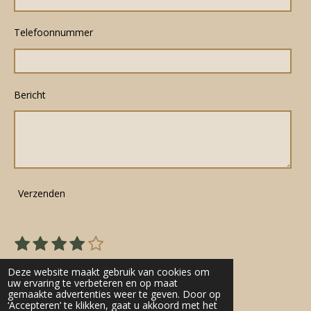
Telefoonnummer
Bericht
Verzenden
1
2
3
4
5
S
R
s
s
s
s
s
t
a
22 stemmen
e
t
t
t
t
t
Deze website maakt gebruik van cookies om
t
m
uw ervaring te verbeteren en op maat
e
e
e
e
e
gemaakte advertenties weer te geven. Door op
m
i
r
r
r
r
r
‘Accepteren’ te klikken, gaat u akkoord met het
e