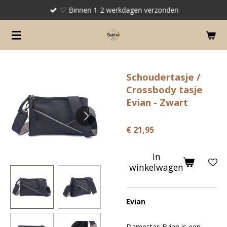
♡ Binnen 1-2 werkdagen verzonden
Ga
direct
naar
de
hoofdinhoud
Schoudertasje /
Crossbody tasje
Evian - Zwart
€ 21,95
In
winkelwagen
Evian
Damestas Evian is een