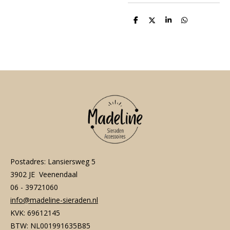
D
D
S
D
e
e
h
e
l
e
a
l
e
l
r
e
n
e
n
Postadres: Lansiersweg 5
3902 JE Veenendaal
06 - 39721060
info@madeline-sieraden.nl
KVK: 69612145
BTW: NL001991635B85