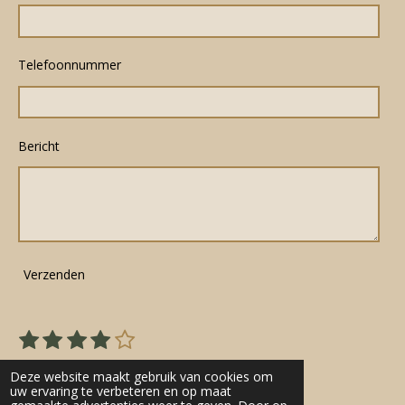
Telefoonnummer
Bericht
Verzenden
1
2
3
4
5
S
R
s
s
s
s
s
t
a
22 stemmen
e
t
t
t
t
t
Deze website maakt gebruik van cookies om
t
m
uw ervaring te verbeteren en op maat
e
e
e
e
e