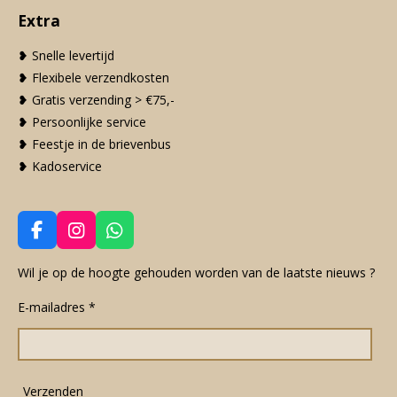
Extra
❥ Snelle levertijd
❥ Flexibele verzendkosten
❥ Gratis verzending > €75,-
❥ Persoonlijke service
❥ Feestje in de brievenbus
❥ Kadoservice
F
I
W
a
n
h
c
s
a
Wil je op de hoogte gehouden worden van de laatste nieuws ?
e
t
t
E-mailadres *
b
a
s
o
g
A
o
r
p
k
a
p
m
Verzenden