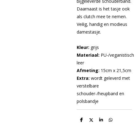
bijgeleverde schouderband.
Daarnaast is het tasje ook
als clutch mee te nemen.
Veilig, handig en modieus
damestasje.
Kleur:
grijs
Materiaal:
PU-/veganistisch
leer
Afmeting:
15cm x 21,5cm
Extra:
wordt geleverd met
verstelbare
schouder-/heupband en
polsbandje
D
D
S
D
e
e
h
e
l
e
a
l
e
l
r
e