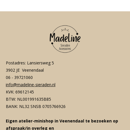
n
e
n
Postadres: Lansiersweg 5
3902 JE Veenendaal
06 - 39721060
info@madeline-sieraden.nl
KVK: 69612145
BTW: NL001991635B85
BANK: NL32 SNSB 0705766926
Eigen atelier-minishop in Veenendaal te bezoeken op
afspraak/in overleg en