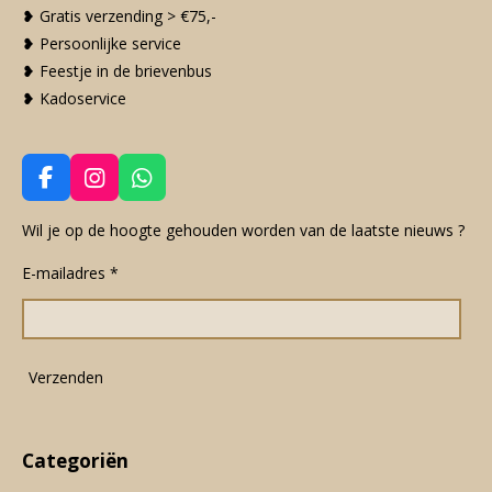
❥ Gratis verzending > €75,-
❥ Persoonlijke service
❥ Feestje in de brievenbus
❥ Kadoservice
F
I
W
a
n
h
c
s
a
Wil je op de hoogte gehouden worden van de laatste nieuws ?
e
t
t
E-mailadres *
b
a
s
o
g
A
o
r
p
k
a
p
m
Verzenden
Categoriën