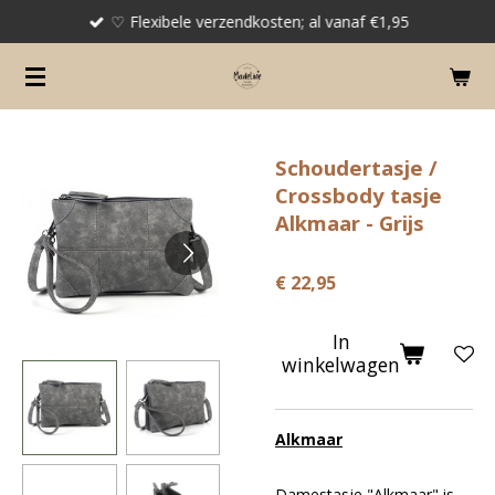
♡ Flexibele verzendkosten; al vanaf €1,95
Ga
direct
naar
de
hoofdinhoud
Schoudertasje /
Crossbody tasje
Alkmaar - Grijs
€ 22,95
In
winkelwagen
Alkmaar
Damestasje "Alkmaar" is