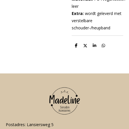
leer
Extra:
wordt geleverd met
verstelbare
schouder-/heupband
D
D
S
D
e
e
h
e
l
e
a
l
e
l
r
e
n
e
n
Postadres: Lansiersweg 5