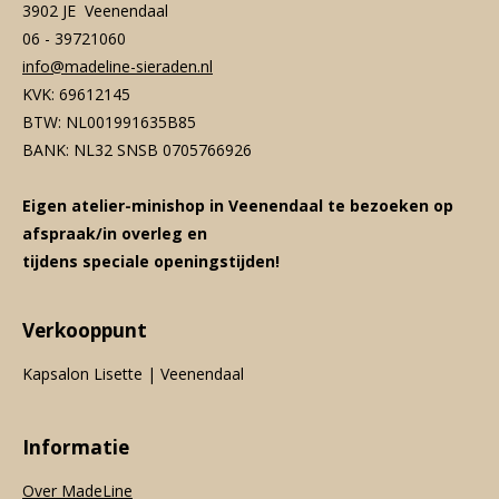
3902 JE Veenendaal
06 - 39721060
info@madeline-sieraden.nl
KVK: 69612145
BTW: NL001991635B85
BANK: NL32 SNSB 0705766926
Eigen atelier-minishop in Veenendaal te bezoeken op
afspraak/in overleg en
tijdens speciale openingstijden!
Verkooppunt
Kapsalon Lisette | Veenendaal
Informatie
Over MadeLine