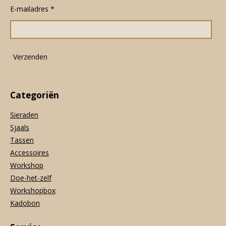
e
t
t
E-mailadres *
b
a
s
o
g
A
o
r
p
k
a
p
m
Verzenden
Categoriën
Sieraden
Sjaals
Tassen
Accessoires
Workshop
Doe-het-zelf
Workshopbox
Kadobon