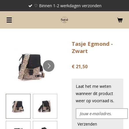
♡ Binnen 1-2 werkdagen verzonden
Ga
direct
naar
de
hoofdinhoud
Tasje Egmond -
Zwart
€ 21,50
Laat het me weten
wanneer dit product
weer op voorraad is.
Verzenden