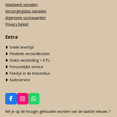
Maatwerk sieraden
Verzorgingstips sieraden
Algemene voorwaarden
Privacy beleid
Extra
❥ Snelle levertijd
❥ Flexibele verzendkosten
❥ Gratis verzending > €75,-
❥ Persoonlijke service
❥ Feestje in de brievenbus
❥ Kadoservice
F
I
W
a
n
h
c
s
a
Wil je op de hoogte gehouden worden van de laatste nieuws ?