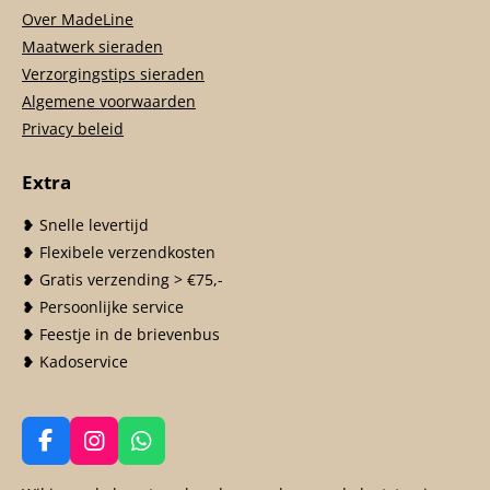
Over MadeLine
Maatwerk sieraden
Verzorgingstips sieraden
Algemene voorwaarden
Privacy beleid
Extra
❥ Snelle levertijd
❥ Flexibele verzendkosten
❥ Gratis verzending > €75,-
❥ Persoonlijke service
❥ Feestje in de brievenbus
❥ Kadoservice
F
I
W
a
n
h