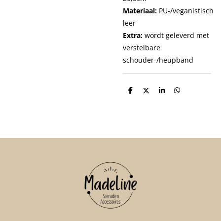
Materiaal:
PU-/veganistisch
leer
Extra:
wordt geleverd met
verstelbare
schouder-/heupband
D
D
S
D
e
e
h
e
l
e
a
l
e
l
r
e
n
e
n