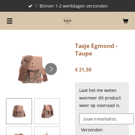
♡ Binnen 1-2 werkdagen verzonden
Ga
direct
naar
de
hoofdinhoud
Tasje Egmond -
Taupe
€ 21,50
Laat het me weten
wanneer dit product
weer op voorraad is.
Verzenden