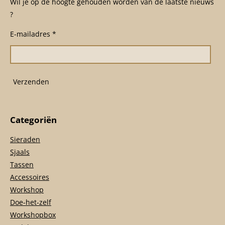
c
s
a
Wil je op de hoogte gehouden worden van de laatste nieuws
e
t
t
?
b
a
s
o
g
A
E-mailadres *
o
r
p
k
a
p
m
Verzenden
Categoriën
Sieraden
Sjaals
Tassen
Accessoires
Workshop
Doe-het-zelf
Workshopbox