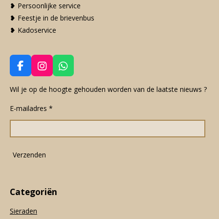
❥ Persoonlijke service
❥ Feestje in de brievenbus
❥ Kadoservice
F
I
W
a
n
h
c
s
a
Wil je op de hoogte gehouden worden van de laatste nieuws ?
e
t
t
E-mailadres *
b
a
s
o
g
A
o
r
p
k
a
p
m
Verzenden
Categoriën
Sieraden