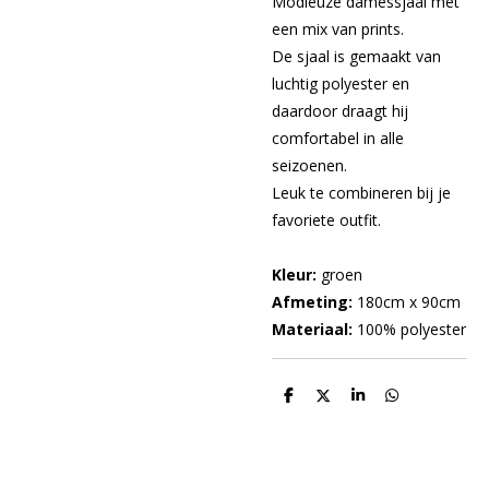
Modieuze damessjaal met
een mix van prints.
De sjaal is gemaakt van
luchtig polyester en
daardoor draagt hij
comfortabel in alle
seizoenen.
Leuk te combineren bij je
favoriete outfit.
Kleur:
groen
Afmeting:
180cm x 90cm
Materiaal:
100% polyester
D
D
S
D
e
e
h
e
l
e
a
l
e
l
r
e
n
e
n