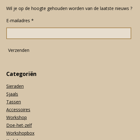
a
n
h
c
s
a
Wil je op de hoogte gehouden worden van de laatste nieuws ?
e
t
t
E-mailadres *
b
a
s
o
g
A
o
r
p
k
a
p
m
Verzenden
Categoriën
Sieraden
Sjaals
Tassen
Accessoires
Workshop
Doe-het-zelf
Workshopbox