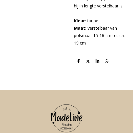
hij in lengte verstelbaar is.
Kleur:
taupe
Maat:
verstelbaar van
polsmaat 15-16 cm tot ca.
19 cm
D
D
S
D
e
e
h
e
l
e
a
l
e
l
r
e
n
e
n