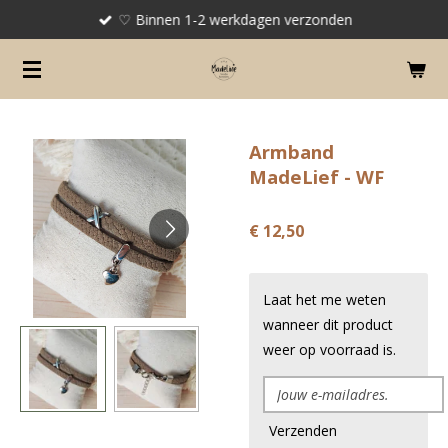
♡ Binnen 1-2 werkdagen verzonden
Ga
direct
naar
de
hoofdinhoud
Armband
MadeLief - WF
€ 12,50
Laat het me weten
wanneer dit product
weer op voorraad is.
Verzenden