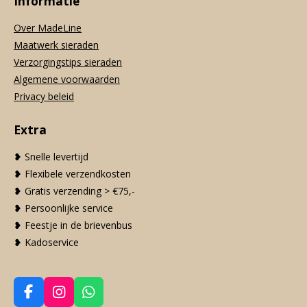
Informatie
Over MadeLine
Maatwerk sieraden
Verzorgingstips sieraden
Algemene voorwaarden
Privacy beleid
Extra
❥ Snelle levertijd
❥ Flexibele verzendkosten
❥ Gratis verzending > €75,-
❥ Persoonlijke service
❥ Feestje in de brievenbus
❥ Kadoservice
F
I
W