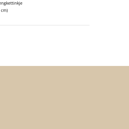
engkettinkje
 cm)