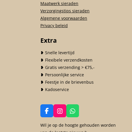
Maatwerk sieraden
Verzorgingstips sieraden
Algemene voorwaarden
Privacy beleid
Extra
❥ Snelle levertijd
❥ Flexibele verzendkosten
❥ Gratis verzending > €75,-
❥ Persoonlijke service
❥ Feestje in de brievenbus
❥ Kadoservice
F
I
W
a
n
h
c
s
a
Wil je op de hoogte gehouden worden
e
t
t