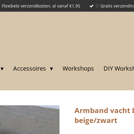
 Flexibele verzendkosten; al vanaf €1,95
♡ Gratis verzendin
Accessoires
Workshops
DIY Works
Armband vacht L
beige/zwart