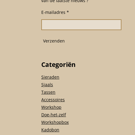
van de laatste nieuws ?
b
a
s
o
g
A
E-mailadres *
o
r
p
k
a
p
m
Verzenden
Categoriën
Sieraden
Sjaals
Tassen
Accessoires
Workshop
Doe-het-zelf
Workshopbox
Kadobon