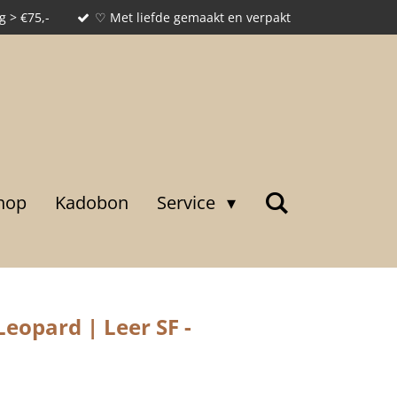
g > €75,-
♡ Met liefde gemaakt en verpakt
hop
Kadobon
Service
eopard | Leer SF -