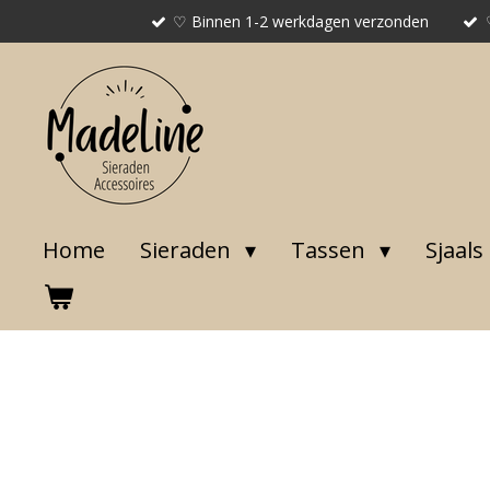
♡ Binnen 1-2 werkdagen verzonden
Ga
direct
naar
de
hoofdinhoud
Home
Sieraden
Tassen
Sjaals