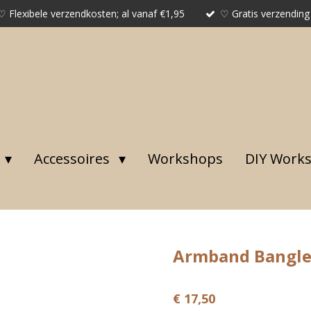
♡ Flexibele verzendkosten; al vanaf €1,95
♡ Gratis verzending
Accessoires
Workshops
DIY Work
Armband Bangle 
€ 17,50