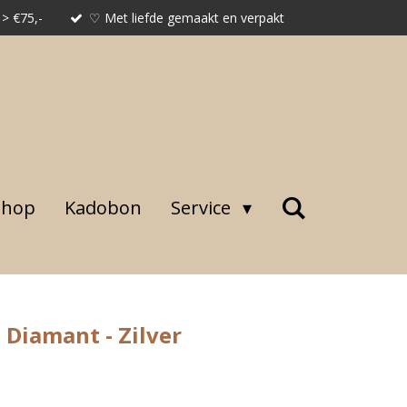
 > €75,-
♡ Met liefde gemaakt en verpakt
shop
Kadobon
Service
Diamant - Zilver