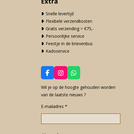
Extra
❥ Snelle levertijd
❥ Flexibele verzendkosten
❥ Gratis verzending > €75,-
❥ Persoonlijke service
❥ Feestje in de brievenbus
❥ Kadoservice
F
I
W
a
n
h
c
s
a
Wil je op de hoogte gehouden worden
e
t
t
van de laatste nieuws ?
b
a
s
o
g
A
E-mailadres *
o
r
p
k
a
p
m