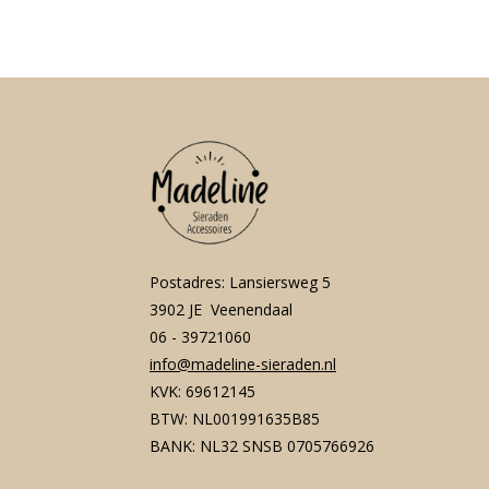
Postadres: Lansiersweg 5
3902 JE Veenendaal
06 - 39721060
info@madeline-sieraden.nl
KVK: 69612145
BTW: NL001991635B85
BANK: NL32 SNSB 0705766926