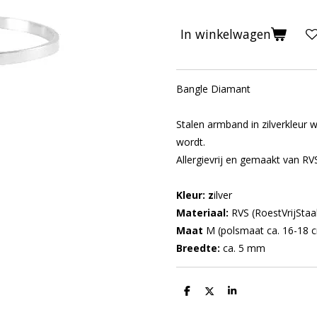
In winkelwagen
Bangle Diamant
Stalen armband in zilverkleur 
wordt.
Allergievrij en gemaakt van RV
Kleur: z
ilver
Materiaal:
RVS (RoestVrijStaa
Maat
M (polsmaat ca. 16-18 
Breedte:
ca. 5 mm
D
D
S
e
e
h
l
e
a