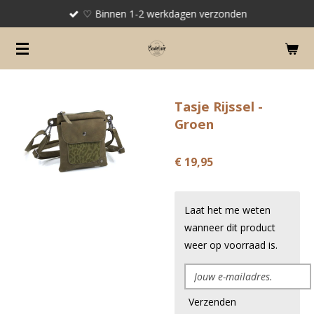
♡ Binnen 1-2 werkdagen verzonden
Ga
direct
naar
de
hoofdinhoud
Tasje Rijssel -
Groen
€ 19,95
Laat het me weten
wanneer dit product
weer op voorraad is.
Verzenden