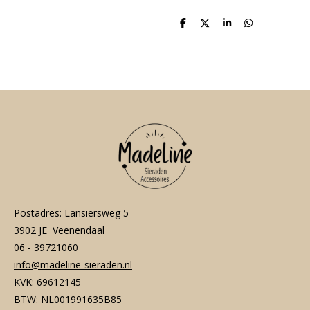
D
D
S
D
e
e
h
e
l
e
a
l
e
l
r
e
n
e
n
Postadres: Lansiersweg 5
3902 JE Veenendaal
06 - 39721060
info@madeline-sieraden.nl
KVK: 69612145
BTW: NL001991635B85