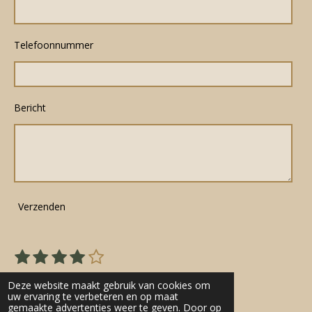
Telefoonnummer
Bericht
Verzenden
1
2
3
4
5
S
R
s
s
s
s
s
t
a
22 stemmen
e
t
t
t
t
t
Deze website maakt gebruik van cookies om
t
m
uw ervaring te verbeteren en op maat
e
e
e
e
e
gemaakte advertenties weer te geven. Door op
m
i