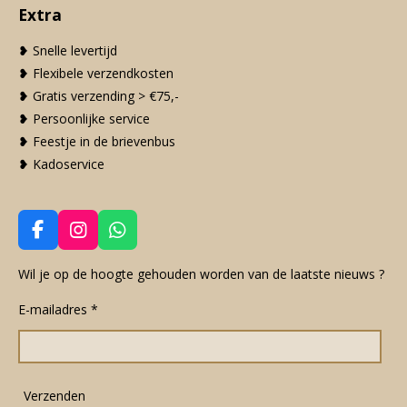
Extra
❥ Snelle levertijd
❥ Flexibele verzendkosten
❥ Gratis verzending > €75,-
❥ Persoonlijke service
❥ Feestje in de brievenbus
❥ Kadoservice
F
I
W
a
n
h
c
s
a
Wil je op de hoogte gehouden worden van de laatste nieuws ?
e
t
t
E-mailadres *
b
a
s
o
g
A
o
r
p
k
a
p
m
Verzenden