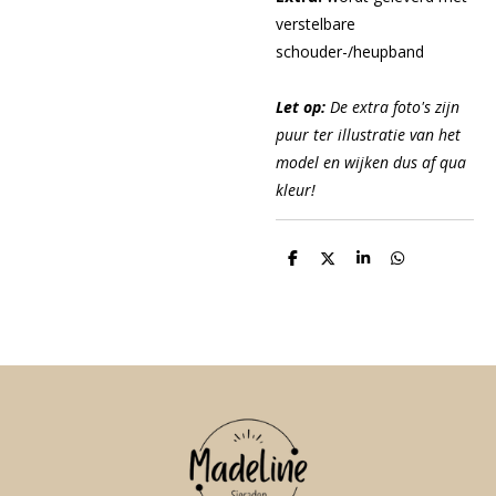
verstelbare
schouder-/heupband
Let op:
De extra foto's zijn
puur ter illustratie van het
model en wijken dus af qua
kleur!
D
D
S
D
e
e
h
e
l
e
a
l
e
l
r
e
n
e
n