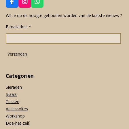
F
I
W
a
n
h
c
s
a
Wil je op de hoogte gehouden worden van de laatste nieuws ?
e
t
t
E-mailadres *
b
a
s
o
g
A
o
r
p
k
a
p
m
Verzenden
Categoriën
Sieraden
Sjaals
Tassen
Accessoires
Workshop
Doe-het-zelf