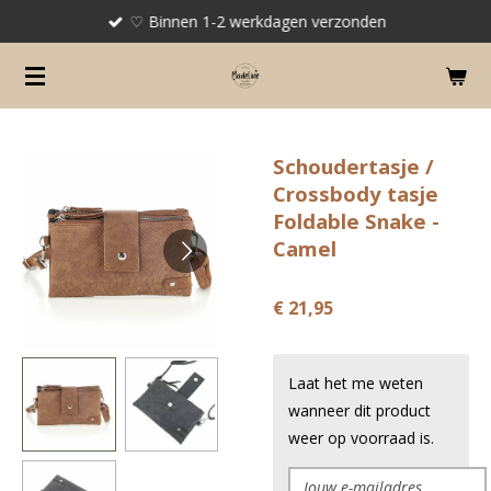
♡ Binnen 1-2 werkdagen verzonden
Ga
direct
naar
de
hoofdinhoud
Schoudertasje /
Crossbody tasje
Foldable Snake -
Camel
€ 21,95
Laat het me weten
wanneer dit product
weer op voorraad is.