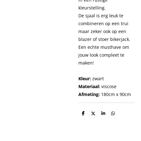
kleurstelling.
De sjaal is erg leuk te
combineren op een trui
maar zeker ook op een
blazer of stoer bikerjack.
Een echte musthave om
jouw look compleet te
maken!
Kleur:
zwart
Materiaal:
viscose
Afmeting:
180cm x 90cm
D
D
S
D
e
e
h
e
l
e
a
l
e
l
r
e
n
e
n