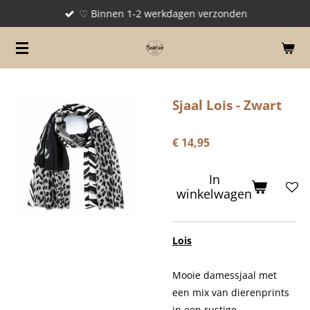
♡ Binnen 1-2 werkdagen verzonden
Ga
direct
naar
de
hoofdinhoud
Sjaal Lois - Zwart
€ 14,95
In
winkelwagen
Lois
Mooie damessjaal met
een mix van dierenprints
in een rustige