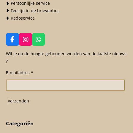
❥ Persoonlijke service
❥ Feestje in de brievenbus
❥ Kadoservice
F
I
W
a
n
h
c
s
a
Wil je op de hoogte gehouden worden van de laatste nieuws
e
t
t
?
b
a
s
o
g
A
E-mailadres *
o
r
p
k
a
p
m
Verzenden
Categoriën