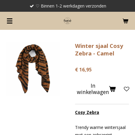
♡ Binnen 1-2 werkdagen verzonden
Ga
direct
naar
de
hoofdinhoud
Winter sjaal Cosy
Zebra - Camel
€ 16,95
In
winkelwagen
Cosy Zebra
Trendy warme wintersjaal
met een zebraprint.