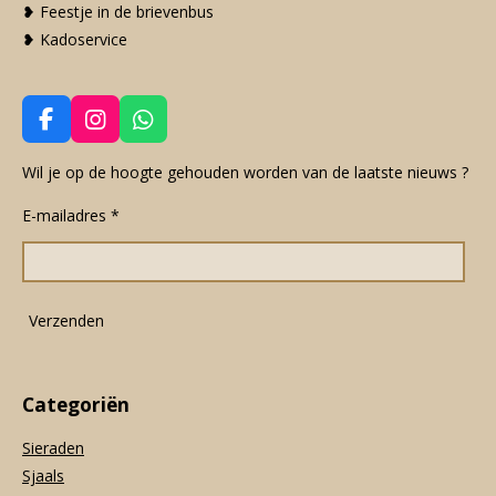
❥ Feestje in de brievenbus
❥ Kadoservice
F
I
W
a
n
h
c
s
a
Wil je op de hoogte gehouden worden van de laatste nieuws ?
e
t
t
E-mailadres *
b
a
s
o
g
A
o
r
p
k
a
p
m
Verzenden
Categoriën
Sieraden
Sjaals