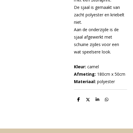
De sjaal is gemaakt van
zacht polyester en kriebelt
niet.
Aan de onderzijde is de
sjaal afgewerkt met
schuine zijdes voor een
wat speelsere look.
Kleur:
camel
Afmeting:
180cm x 50cm
Materiaal:
polyester
D
D
S
D
e
e
h
e
l
e
a
l
e
l
r
e
n
e
n