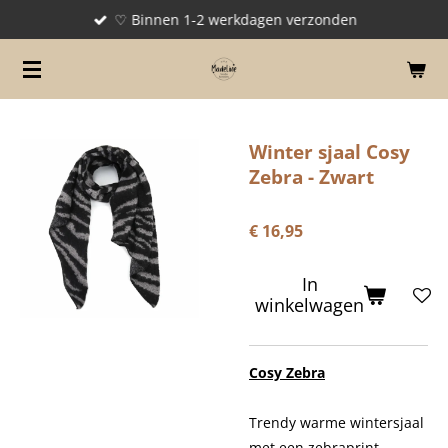
♡ Binnen 1-2 werkdagen verzonden
Ga
direct
naar
de
hoofdinhoud
Winter sjaal Cosy
Zebra - Zwart
€ 16,95
In
winkelwagen
Cosy Zebra
Trendy warme wintersjaal
met een zebraprint.