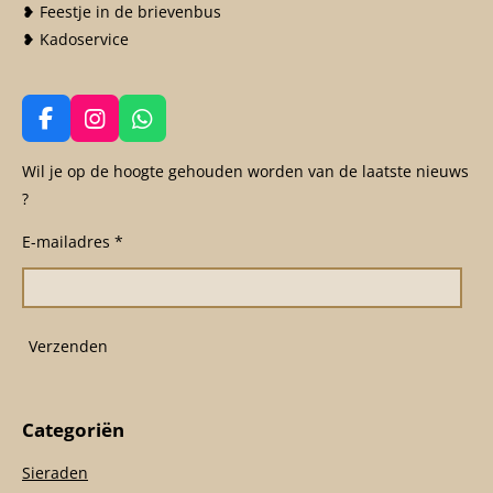
❥ Feestje in de brievenbus
❥ Kadoservice
F
I
W
a
n
h
c
s
a
Wil je op de hoogte gehouden worden van de laatste nieuws
e
t
t
?
b
a
s
o
g
A
E-mailadres *
o
r
p
k
a
p
m
Verzenden
Categoriën
Sieraden