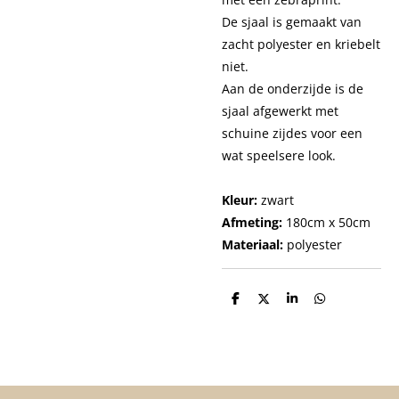
De sjaal is gemaakt van
zacht polyester en kriebelt
niet.
Aan de onderzijde is de
sjaal afgewerkt met
schuine zijdes voor een
wat speelsere look.
Kleur:
zwart
Afmeting:
180cm x 50cm
Materiaal:
polyester
D
D
S
D
e
e
h
e
l
e
a
l
e
l
r
e
n
e
n