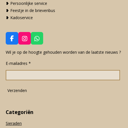
❥ Persoonlijke service
❥ Feestje in de brievenbus
❥ Kadoservice
F
I
W
a
n
h
c
s
a
Wil je op de hoogte gehouden worden van de laatste nieuws ?
e
t
t
E-mailadres *
b
a
s
o
g
A
o
r
p
k
a
p
m
Verzenden
Categoriën
Sieraden