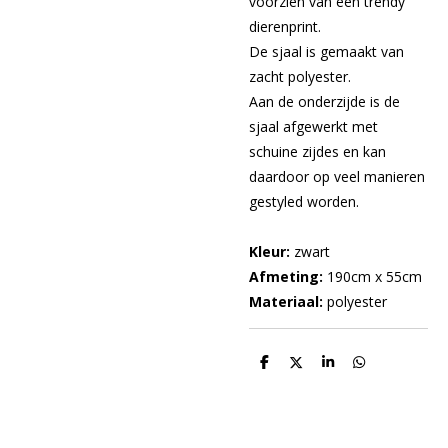
voorzien van een trendy
dierenprint.
De sjaal is gemaakt van
zacht polyester.
Aan de onderzijde is de
sjaal afgewerkt met
schuine zijdes en kan
daardoor op veel manieren
gestyled worden.
Kleur:
zwart
Afmeting:
190cm x 55cm
Materiaal:
polyester
D
D
S
D
e
e
h
e
l
e
a
l
e
l
r
e
n
e
n