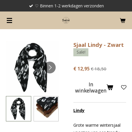
♡ Binnen 1-2 werkdagen verzonden
Ga
direct
naar
de
hoofdinhoud
Sjaal Lindy - Zwart
Sale!
€ 12,95
€ 18,50
In
winkelwagen
Lindy
Grote warme wintersjaal