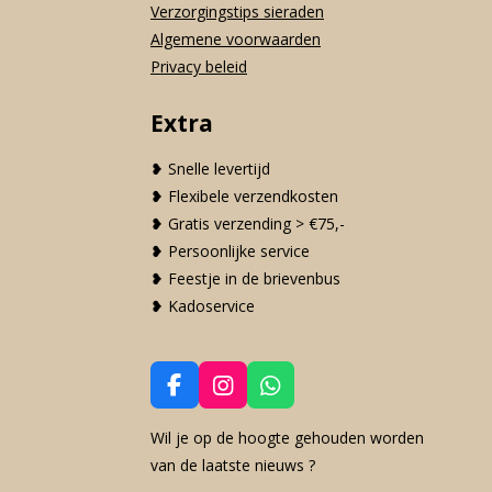
Verzorgingstips sieraden
Algemene voorwaarden
Privacy beleid
Extra
❥ Snelle levertijd
❥ Flexibele verzendkosten
❥ Gratis verzending > €75,-
❥ Persoonlijke service
❥ Feestje in de brievenbus
❥ Kadoservice
F
I
W
a
n
h
c
s
a
Wil je op de hoogte gehouden worden
e
t
t
van de laatste nieuws ?
b
a
s