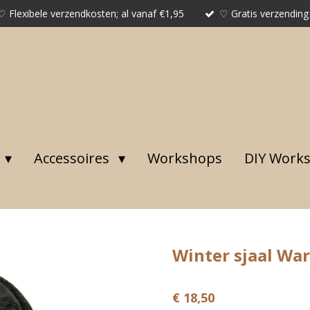
♡ Flexibele verzendkosten; al vanaf €1,95
♡ Gratis verzending
Accessoires
Workshops
DIY Work
Winter sjaal War
€ 18,50