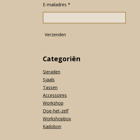
o
g
A
E-mailadres *
o
r
p
k
a
p
m
Verzenden
Categoriën
Sieraden
Sjaals
Tassen
Accessoires
Workshop
Doe-het-zelf
Workshopbox
Kadobon