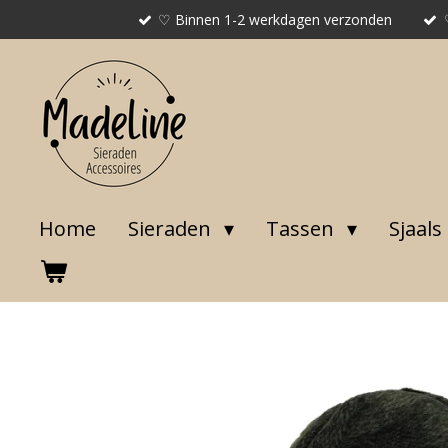
♡ Binnen 1-2 werkdagen verzonden
Ga
direct
naar
de
hoofdinhoud
Home
Sieraden
Tassen
Sjaals