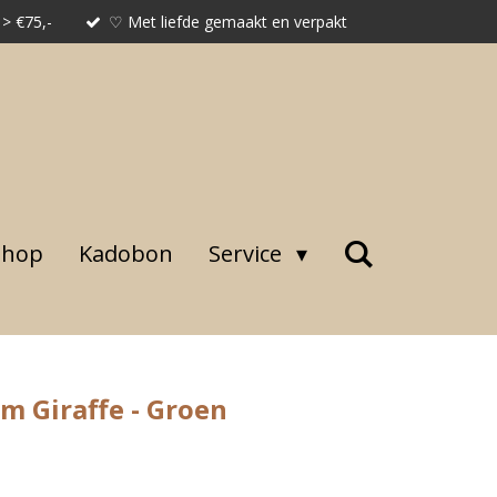
 > €75,-
♡ Met liefde gemaakt en verpakt
shop
Kadobon
Service
m Giraffe - Groen