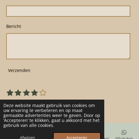
Bericht
Verzenden
1
2
3
4
5
S
R
s
s
s
s
s
t
a
22 stemmen
e
t
t
t
t
t
Deze website maakt gebruik van cookies om
t
m
uw ervaring te verbeteren en op maat
e
e
e
e
e
gemaakte advertenties weer te geven. Door op
m
i
r
r
r
r
r
‘Accepteren’ te klikken, gaat u akkoord met het
e
n
gebruik van alle cookies.
n
r
r
r
r
g
e
e
e
e
Afwijzen
Accepteren
E-mailadres
Telefoonnummer
Kaart
Instagram
WhatsApp