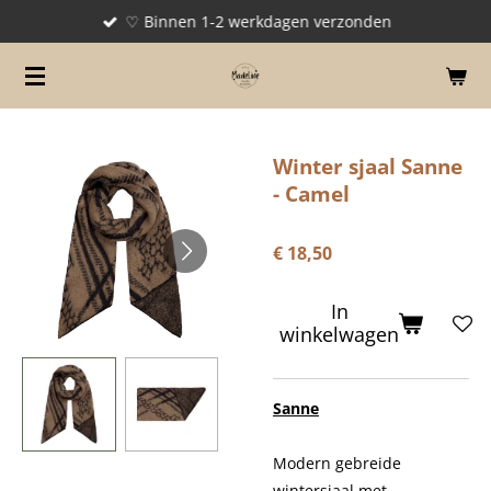
♡ Binnen 1-2 werkdagen verzonden
Ga
direct
naar
de
hoofdinhoud
Winter sjaal Sanne
- Camel
€ 18,50
In
winkelwagen
Sanne
Modern gebreide
wintersjaal met