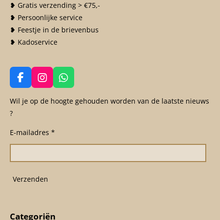
❥ Gratis verzending > €75,-
❥ Persoonlijke service
❥ Feestje in de brievenbus
❥ Kadoservice
F
I
W
a
n
h
c
s
a
Wil je op de hoogte gehouden worden van de laatste nieuws
e
t
t
?
b
a
s
o
g
A
E-mailadres *
o
r
p
k
a
p
m
Verzenden
Categoriën