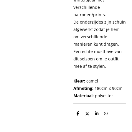
verschillende
patronen/prints.
De onderzijdes zijn schuin
afgewerkt zodat je hem
om verschillende
manieren kunt dragen.
Een echte musthave van
dit seizoen om je outfit
mee af te stylen.
Kleur:
camel
Afmeting:
180cm x 90cm
Materiaal:
polyester
D
D
S
D
e
e
h
e
l
e
a
l
e
l
r
e
n
e
n