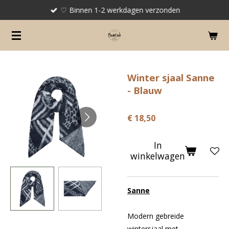
♡ Binnen 1-2 werkdagen verzonden
Ga
direct
naar
de
hoofdinhoud
Winter sjaal Sanne
- Blauw
€ 18,50
In
winkelwagen
Sanne
Modern gebreide
wintersjaal met