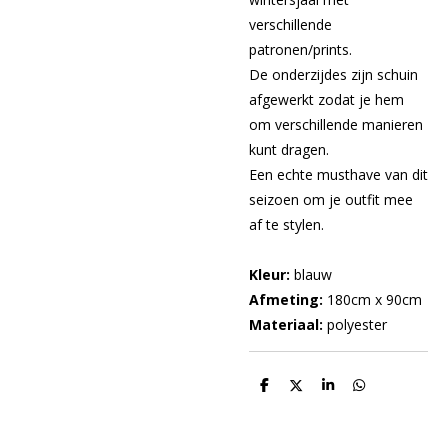
verschillende
patronen/prints.
De onderzijdes zijn schuin
afgewerkt zodat je hem
om verschillende manieren
kunt dragen.
Een echte musthave van dit
seizoen om je outfit mee
af te stylen.
Kleur:
blauw
Afmeting:
180cm x 90cm
Materiaal:
polyester
D
D
S
D
e
e
h
e
l
e
a
l
e
l
r
e
n
e
n