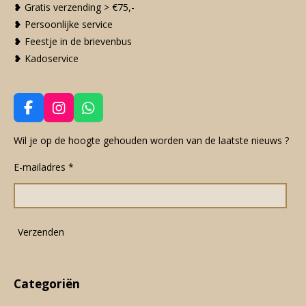
❥ Gratis verzending > €75,-
❥ Persoonlijke service
❥ Feestje in de brievenbus
❥ Kadoservice
F
I
W
a
n
h
c
s
a
Wil je op de hoogte gehouden worden van de laatste nieuws ?
e
t
t
E-mailadres *
b
a
s
o
g
A
o
r
p
k
a
p
m
Verzenden
Categoriën