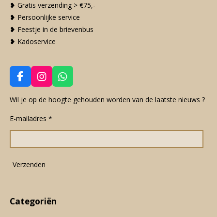
❥ Gratis verzending > €75,-
❥ Persoonlijke service
❥ Feestje in de brievenbus
❥ Kadoservice
F
I
W
a
n
h
c
s
a
Wil je op de hoogte gehouden worden van de laatste nieuws ?
e
t
t
E-mailadres *
b
a
s
o
g
A
o
r
p
k
a
p
m
Verzenden
Categoriën