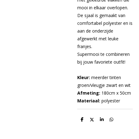
mooi in elkaar overlopen.
De sjaal is gemaakt van
comfortabel polyester en is
aan de onderzijde
afgewerkt met leuke
franjes.
Supermooi te combineren
bij jouw favoriete outfit!
Kleur:
meerder tinten
groen/vleugje zwart en wit
Afmeting:
180cm x 50cm
Materiaal:
polyester
D
D
S
D
e
e
h
e
l
e
a
l
e
l
r
e
n
e
n