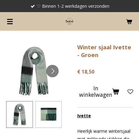
♡ Binnen 1-2 werkdagen verzonden
Ga
direct
naar
de
hoofdinhoud
Winter sjaal Ivette
- Groen
€ 18,50
In
winkelwagen
Ivette
Heerlijk warme wintersjaal
met gekleurde vlakken die