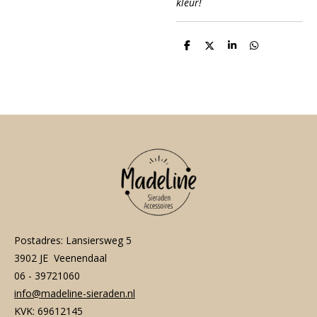
kleur!
D
D
S
D
e
e
h
e
l
e
a
l
e
l
r
e
n
e
n
Postadres: Lansiersweg 5
3902 JE Veenendaal
06 - 39721060
info@madeline-sieraden.nl
KVK: 69612145