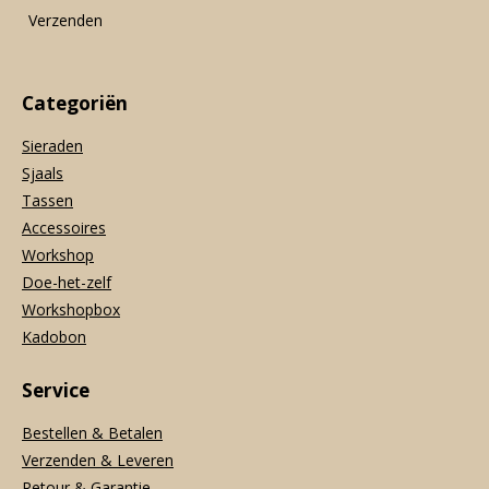
m
Verzenden
Categoriën
Sieraden
Sjaals
Tassen
Accessoires
Workshop
Doe-het-zelf
Workshopbox
Kadobon
Service
Bestellen & Betalen
Verzenden & Leveren
Retour & Garantie