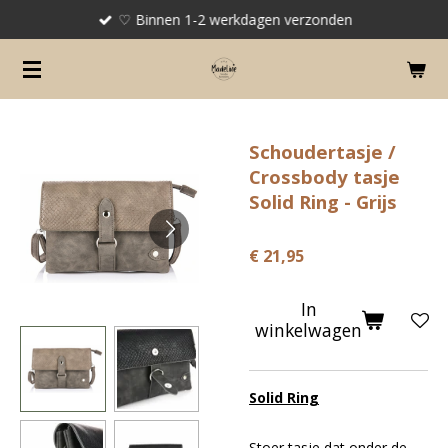
♡ Binnen 1-2 werkdagen verzonden
Ga
direct
naar
de
hoofdinhoud
Schoudertasje /
Crossbody tasje
Solid Ring - Grijs
€ 21,95
In
winkelwagen
Solid Ring
Stoer tasje dat onder de