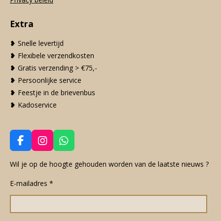
Extra
❥ Snelle levertijd
❥ Flexibele verzendkosten
❥ Gratis verzending > €75,-
❥ Persoonlijke service
❥ Feestje in de brievenbus
❥ Kadoservice
F
I
W
a
n
h
c
s
a
Wil je op de hoogte gehouden worden van de laatste nieuws ?
e
t
t
E-mailadres *
b
a
s
o
g
A
o
r
p
k
a
p